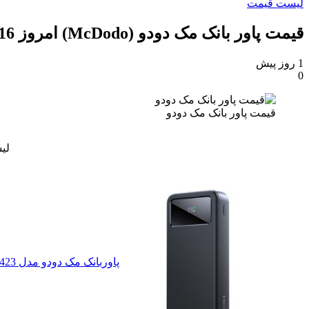
لیست قیمت
قیمت پاور بانک مک دودو (McDodo) امروز 16 مرداد 1405
1 روز پیش
0
قیمت پاور بانک مک دودو
لی
پاوربانک مک دودو مدل 22.5W MC-423 ظرفیت 20000 میلی آمپر ساعت