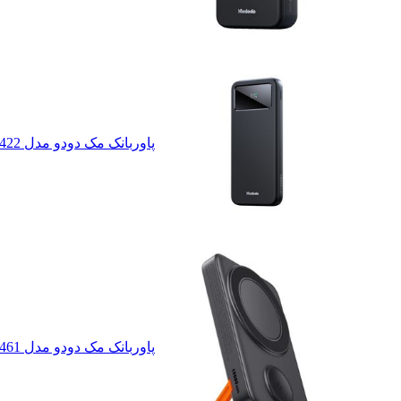
پاوربانک مک دودو مدل 22.5W MC-422 ظرفیت 10000 میلی آمپر ساعت
پاوربانک مک دودو مدل mc-1461 ظرفیت 10000 میلی آمپر ساعت