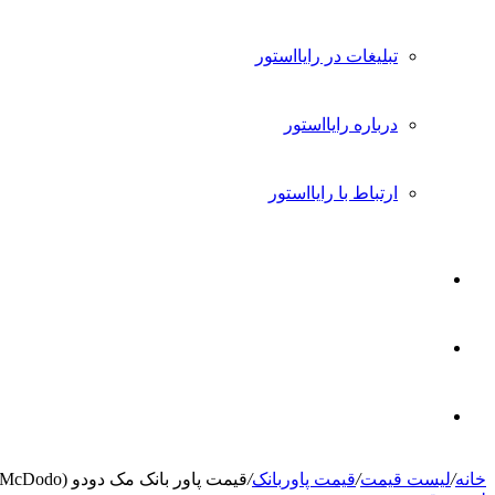
تبلیغات در رایااستور
درباره رایااستور
ارتباط با رایااستور
ورود
تغییر
پوسته
جستجو
خانه
/
لیست قیمت
/
قیمت پاوربانک
/
قیمت پاور بانک مک دودو (McDodo) امروز 16 مرداد 1405
برای