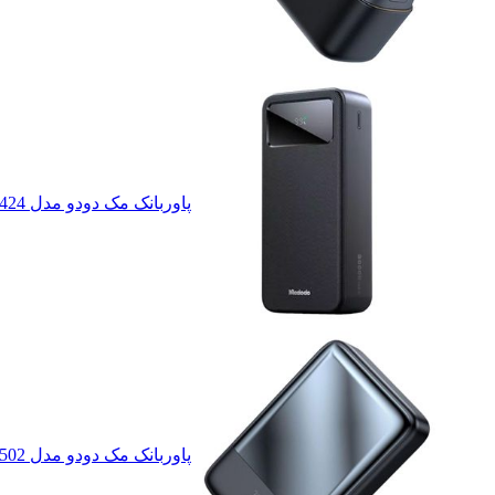
پاوربانک مک دودو مدل mc-424 ظرفیت 30000 میلی آمپر ساعت
پاوربانک مک دودو مدل MC-502 ظرفیت 20000 میلی آمپر ساعت