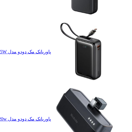
پاوربانک مک دودو مدل MC-6370 65W ظرفیت 20000 میلی آمپر ساعت
پاوربانک مک دودو مدل MC-6302 20w ظرفیت 5000 میلی آمپرساعت