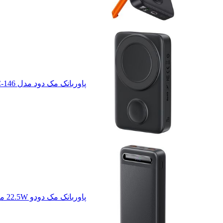
پاوربانک مک دود مدل MC-146 ظرفیت 10000 میلی آمپرساعت
پاوربانک مک دودو 22.5W مدل MC-389 ظرفیت 20000 میلی آمپر ساعت