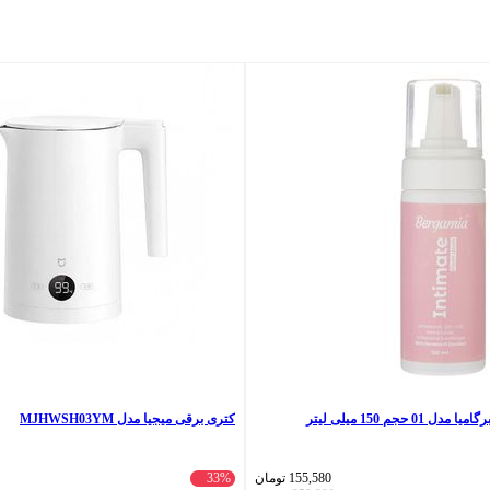
0 حجم 150 میلی لیتر
کتری برقی میجیا مدل MJHWSH03YM
155,580
تومان
33%