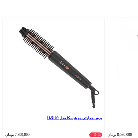
برس حرارتی مو هیسکا مدل H-5109
8,580,000
تومان
34%
7,899,000
تومان