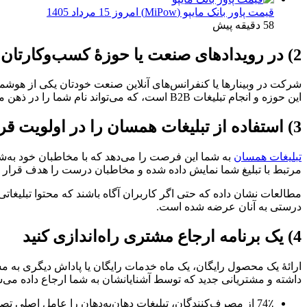
قیمت پاور بانک مایپو (MiPow) امروز 15 مرداد 1405
58 دقیقه پیش
2) در رویدادهای صنعت یا حوزۀ کسب‌وکارتان شرکت کنید
شرکت در وبینارها یا کنفرانس‌های آنلاین صنعت خودتان یکی از هوشمند
این حوزه و انجام تبلیغات B2B است، که می‌تواند نام شما را در ذهن مخاطبانتان ثبت کند.
3) استفاده از تبلیغات همسان را در اولویت قرار دهید
تبلیغات همسان
به شما این فرصت را می‌دهد که با مخاطبان خود به‌شکل
مرتبط با تبلیغ شما نمایش داده شده و مخاطبان درست را هدف قرار می‌دهد. درحقیقت، استفاده
مطالعات نشان داده که حتی اگر کاربران آگاه باشند که محتوا تبلیغا
درستی به آنان عرضه شده است.
4) یک برنامه ارجاع مشتری راه‌اندازی کنید
ارائۀ یک محصول رایگان، یک ماه خدمات رایگان یا پاداش دیگری به مشت
داشته و مشتریانی جدید که توسط آشنایانشان به شما ارجاع داده می‌ش
74٪ از مصرف‌کنندگان، تبلیغات دهان‌به‌دهان را عامل اصلی تصمیمات خرید خود می‌دانند؛