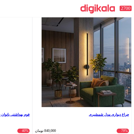
2700
چراغ دیواری مدل شمشیری
فوم بهداشتی بانوان برگامیا مدل 1
79%
840,000
تومان
40%