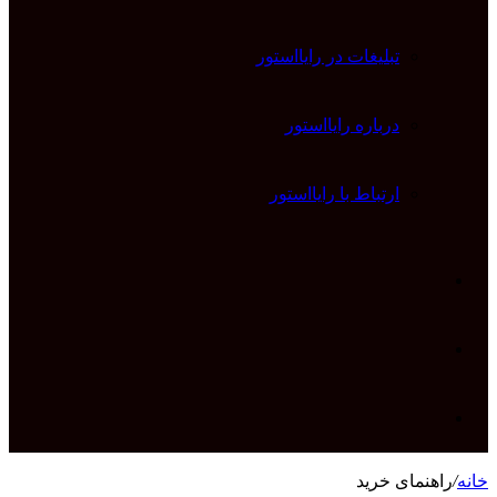
تبلیغات در رایااستور
درباره رایااستور
ارتباط با رایااستور
ورود
تغییر
پوسته
جستجو
خانه
/
راهنمای خرید
برای