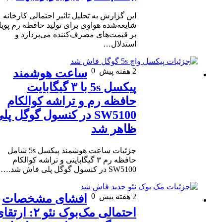
این گزارش به تحلیل تاثیر احتمالی کارخانه
شایعه‌شده هواوی برای تولید حافظه رم پویا
بر قیمت‌های مصرف‌کننده می‌پردازد و
استدلال…
0
2 هفته پیش
ساعت هوشمند
پیکسل 5s با ۳ گیگابایت
حافظه رم و تراشه کوالکام
SW5100 در کنسول گوگل پلی
ظاهر شد
جزئیات ساعت هوشمند پیکسل 5s شامل
حافظه رم ۳ گیگابایتی و تراشه کوالکام
SW5100 در کنسول گوگل پلی فاش شد.…
0
2 هفته پیش
افشای مشخصات
احتمالی مک‌بوک نئو ۲: ارتقای