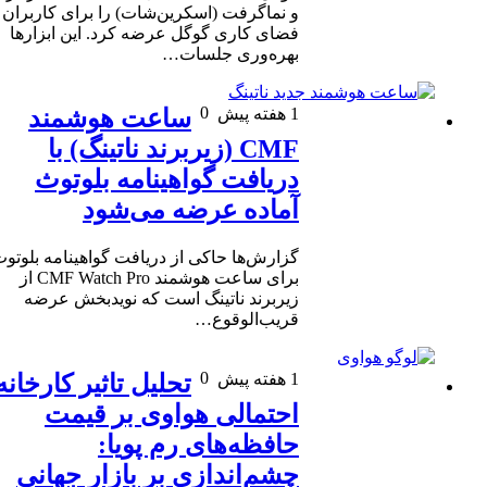
و نماگرفت (اسکرین‌شات) را برای کاربران
فضای کاری گوگل عرضه کرد. این ابزارها
بهره‌وری جلسات…
0
1 هفته پیش
ساعت هوشمند
CMF (زیربرند ناتینگ) با
دریافت گواهینامه بلوتوث
آماده عرضه می‌شود
گزارش‌ها حاکی از دریافت گواهینامه بلوتوث
برای ساعت هوشمند CMF Watch Pro از
زیربرند ناتینگ است که نویدبخش عرضه
قریب‌الوقوع…
0
1 هفته پیش
تحلیل تاثیر کارخانه
احتمالی هواوی بر قیمت
حافظه‌های رم پویا:
چشم‌اندازی بر بازار جهانی