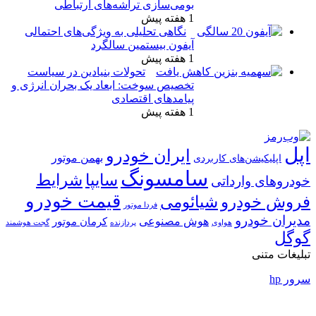
بومی‌سازی تراشه‌های ارتباطی
1 هفته پیش
نگاهی تحلیلی به ویژگی‌های احتمالی
آیفون بیستمین سالگرد
1 هفته پیش
تحولات بنیادین در سیاست
تخصیص سوخت: ابعاد یک بحران انرژی و
پیامدهای اقتصادی
1 هفته پیش
پل
ایران خودرو
بهمن موتور
اپلیکیشن‌های کاربردی
سامسونگ
شرایط
سایپا
ودروهای وارداتی
قیمت خودرو
روش خودرو
شیائومی
فردا موتور
دیران خودرو
هوش مصنوعی
کرمان موتور
پردازنده
هواوی
گجت هوشمند
وگل
لیغات متنی
ور hp