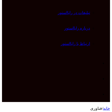
تبلیغات در رایااستور
درباره رایااستور
ارتباط با رایااستور
ورود
تغییر
پوسته
جستجو
خانه
/
فناوری
برای