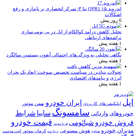
اندروید ۱۵ QPR1 بتا ۳: تمرکز انحصاری بر پایداری و رفع
اشکالات
6 روز پیش
تحلیل کاهش درآمد کوالکام از اپل در پی بومی‌سازی
تراشه‌های ارتباطی
1 هفته پیش
نگاهی تحلیلی به ویژگی‌های احتمالی آیفون بیستمین سالگرد
1 هفته پیش
تحولات بنیادین در سیاست تخصیص سوخت: ابعاد یک بحران
انرژی و پیامدهای اقتصادی
1 هفته پیش
اپل
ایران خودرو
بهمن موتور
اپلیکیشن‌های کاربردی
سامسونگ
شرایط
سایپا
خودروهای وارداتی
قیمت خودرو
فروش خودرو
شیائومی
فردا موتور
مدیران خودرو
هوش مصنوعی
کرمان موتور
پردازنده
هواوی
گجت هوشمند