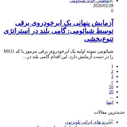
2026/02/28
0
آزمایش پنهانی یک ابرخودروی برقی
توسط شیائومی: گامی بلند در استراتژی
تنوع‌بخشی
شیائومی نمونه اولیه یک ابرخودروی برقی مرموز با کد MS11
را در دست آزمایش دارد. این اقدام گامی بلند در…
1
2
3
»
10
20
...
انتها
جدیدترین مقالات