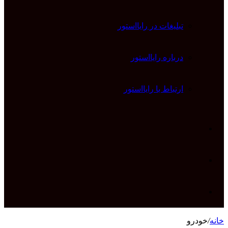
تبلیغات در رایااستور
درباره رایااستور
ارتباط با رایااستور
ورود
تغییر
پوسته
جستجو
خانه
/
خودرو
برای