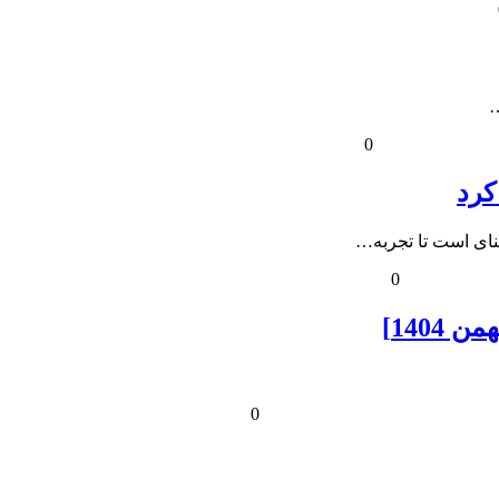
0
کرد
نای است تا تجربه…
0
0