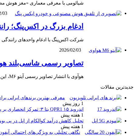
شیائومی با معرفی معماری «مغز هوش مصن
2/03
ادغام بزرگ در اکس‌پنگ؛ ران
شرکت اکس‌پنگ با ادغام واحدهای رانندگی 
2026/02/03
تصاویر رسمی شاسی‌بلند هوآوی آیتو M۶ منتشر شد؛ رقیب
هوآوی با انتشار تصاویر رسمی آیتو M۶، این شاسی‌بلند را به سیستم رانندگی خودکار ۴ و کابین هوشمند هارمونی ۵…
جدیدترین مقالات
معرفی بهترین برندهای ایرانی برای
1 روز پیش
اندروید ۱۵ QPR1 بتا ۳: تمرکز انحصاری بر پایداری و رفع اشکالات
1 هفته پیش
تحلیل کاهش درآمد کوالکام از اپل در پی بو
1 هفته پیش
نگاهی تحلیلی به ویژگی‌های احتمالی آیفو