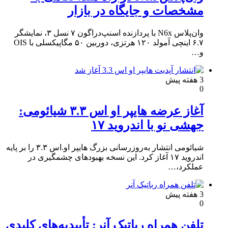
مشخصات و جایگاه در بازار
وان‌پلاس N6x با پردازنده اسنپ‌دراگون ۷ نسل ۳، نمایشگر
۶.۷ اینچی آمولد ۱۲۰ هرتزی، دوربین ۵۰ مگاپیکسلی با OIS
و…
3 هفته پیش
0
آغاز عرضه هایپر او اس ۳.۳ شیائومی:
جهشی نو با اندروید ۱۷
شیائومی انتشار به‌روزرسانی بزرگ هایپر او.اس ۳.۳ را بر پایه
اندروید ۱۷ آغاز کرد. این نسخه بهبودهای چشمگیری در
عملکرد،…
3 هفته پیش
0
تلفن همراه رباتیک آنر: تأییدیه‌های کلیدی