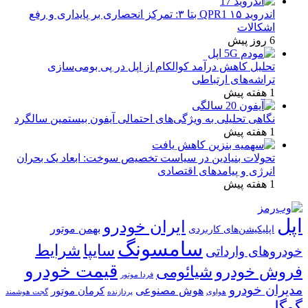
اندروید ۱۵ QPR1 بتا ۳: تمرکز انحصاری بر پایداری و رفع
اشکالات
6 روز پیش
تحلیل کاهش درآمد کوالکام از اپل در پی بومی‌سازی
تراشه‌های ارتباطی
1 هفته پیش
نگاهی تحلیلی به ویژگی‌های احتمالی آیفون بیستمین سالگرد
1 هفته پیش
تحولات بنیادین در سیاست تخصیص سوخت: ابعاد یک بحران
انرژی و پیامدهای اقتصادی
1 هفته پیش
اپل
ایران خودرو
بهمن موتور
اپلیکیشن‌های کاربردی
سامسونگ
شرایط
سایپا
خودروهای وارداتی
قیمت خودرو
فروش خودرو
شیائومی
فردا موتور
مدیران خودرو
هوش مصنوعی
کرمان موتور
پردازنده
هواوی
گجت هوشمند
گوگل