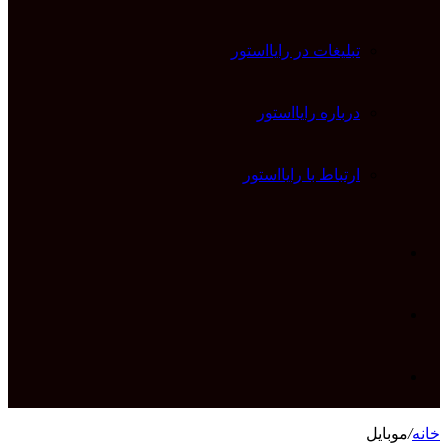
تبلیغات در رایااستور
درباره رایااستور
ارتباط با رایااستور
ورود
تغییر
پوسته
جستجو
خانه
/
موبایل
برای