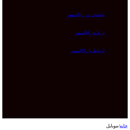
تبلیغات در رایااستور
درباره رایااستور
ارتباط با رایااستور
ورود
تغییر
پوسته
جستجو
خانه
/
موبایل
برای