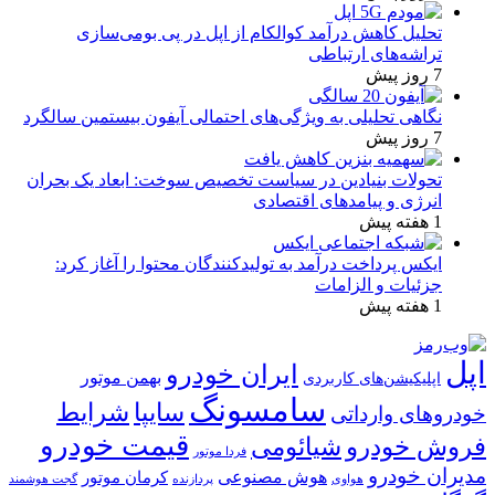
تحلیل کاهش درآمد کوالکام از اپل در پی بومی‌سازی
تراشه‌های ارتباطی
7 روز پیش
نگاهی تحلیلی به ویژگی‌های احتمالی آیفون بیستمین سالگرد
7 روز پیش
تحولات بنیادین در سیاست تخصیص سوخت: ابعاد یک بحران
انرژی و پیامدهای اقتصادی
1 هفته پیش
ایکس پرداخت درآمد به تولیدکنندگان محتوا را آغاز کرد:
جزئیات و الزامات
1 هفته پیش
اپل
ایران خودرو
بهمن موتور
اپلیکیشن‌های کاربردی
سامسونگ
شرایط
سایپا
خودروهای وارداتی
قیمت خودرو
فروش خودرو
شیائومی
فردا موتور
مدیران خودرو
هوش مصنوعی
کرمان موتور
پردازنده
هواوی
گجت هوشمند