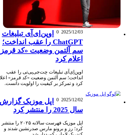
0
2025/12/03
اوپن‌اِی‌آی تبلیغات
ChatGPT را عقب انداخت؛
سم آلتمن وضعیت «کد قرمز»
اعلام کرد
اوپن‌اِی‌آی تبلیغات چت‌جی‌پی‌تی را عقب
انداخت؛ سم آلتمن وضعیت «کد قرمز» اعلام
کرد و تمرکز بر کیفیت را اولویت دانست.
0
2025/12/02
اپل موزیک گزارش
سال 2025 را منتشر کرد
اپل موزیک فهرست سالانه ۲۰۲۵ را منتشر
کرد؛ رز و برونو مارس صدرنشین شدند و
کندریک لامار رکورددار شد.