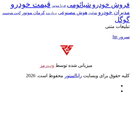
قیمت خودرو
روش خودرو
شیائومی
فردا موتور
دیران خودرو
هوش مصنوعی
کرمان موتور
پردازنده
گجت هوشمند
هواوی
وگل
لیغات متنی
ور hp
میزبانی شده توسط
وب‌رمز
لیه حقوق برای وبسایت
رایااستور
محفوظ است. 2026
ایکس
خوراک