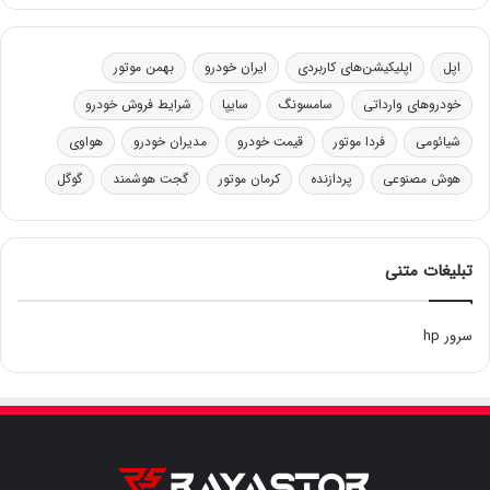
اپل
اپلیکیشن‌های کاربردی
ایران خودرو
بهمن موتور
خودروهای وارداتی
سامسونگ
سایپا
شرایط فروش خودرو
شیائومی
فردا موتور
قیمت خودرو
مدیران خودرو
هواوی
هوش مصنوعی
پردازنده
کرمان موتور
گجت هوشمند
گوگل
تبلیغات متنی
سرور hp