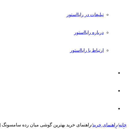
تبلیغات در رایااستور
درباره رایااستور
ارتباط با رایااستور
ورود
تغییر
پوسته
جستجو
خانه
/
راهنمای خرید
/
راهنمای خرید بهترین گوشی میان رده سامسونگ [مهر 4
برای