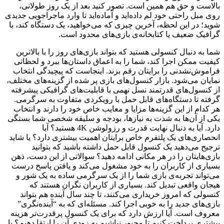
بالاست و حق هم همین است. تصور کنید بعد از یک روز طولانی،
روی مبل راحتی خود لم داده‌اید و آماده‌اید تا وارد ماجراجویی جدیدی
شوید؛ در این لحظه، آخرین چیزی که می‌خواهید، یک دستگاه کند، با
گرافیک ضعیف یا کتابخانه‌ی بازی‌های محدود است.
شما به دنبال کنسولی هستید که بتواند بازی‌های روز را با بالاترین
کیفیت ممکن اجرا کند، شما را به اعماق داستان‌ها ببرد و لحظاتی
فراموش‌نشدنی را برایتان رقم بزند. اینجاست که پیچیدگی انتخاب
نمایان می‌شود. بازار کنسول‌های بازی پر شده از گزینه‌های مختلف،
از کنسول‌های قدرتمند نسل نهمی با قابلیت‌های گرافیکی پیشرفته
گرفته تا دستگاه‌های قابل حمل با رویکردی متفاوت به سرگرمی.
هر کدام از این گزینه‌ها مزایا و معایب خاص خود را دارند و انتخاب
یکی از آن‌ها به شدت به نیازها، بودجه و سلیقه شخصی شما بستگی
دارد. آیا به دنبال نهایت قدرت و رزولوشن 4K هستید؟ آیا
انحصاری‌های یک پلتفرم خاص برایتان اهمیت بیشتری دارد؟ یا شاید
ترجیح می‌دهید یک کنسول قابل حمل داشته باشید که بتوانید
بازی‌هایتان را در هر مکانی ادامه دهید؟ سوالاتی از این دست، ذهن
بسیاری از کاربران را به خود مشغول می‌کند و یافتن پاسخ درست
می‌تواند تجربه‌ی بازی شما را از یک سرگرمی ساده به یک شور و
هیجان واقعی تبدیل کند. بسیاری از کاربران نگران هستند که
کنسولی که امروز خریداری می‌کنند، تا چند سال آینده هم بتواند
بازی‌های جدید را به خوبی اجرا کند. مسئله‌ای که به “آینده‌نگری”
معروف است. آیا ارزش دارد که برای یک کنسول پرقدرت‌تر هزینه
بیشتری پرداخت کنیم تا مجبور نباشیم به زودی آن را ارتقا دهیم؟ یا