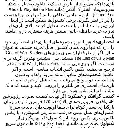
بازی‌ها (که می‌تواند از طریق دیسک یا دانلود دیجیتال باشد)،
سرویس‌های اشتراک آنلاین (مانند PlayStation Plus یا Xbox
Game Pass) و لوازم جانبی اضافی مانند کنترلر دوم یا هدست
را نیز در نظر بگیرید. برخی کنسول‌ها ممکن است در ابتدا
ارزان‌تر باشند اما در بلندمدت به دلیل قیمت بالای بازی‌ها یا
نیاز به خرید حافظه جانبی بیشتر، هزینه بیشتری در پی داشته
باشند.
انحصاری‌ها:
هر پلتفرم مجموعه‌ای از بازی‌های انحصاری خود
را دارد که تنها روی همان کنسول قابل تجربه هستند. به عنوان
مثال، اگر از طرفداران سری بازی‌های God of War، Spider-
Man یا The Last of Us هستید، پلی استیشن بهترین گزینه برای
شماست. اگر بازی‌هایی مانند Halo، Forza یا Gears of War را
ترجیح می‌دهید، ایکس باکس انتخاب مناسبی است. و اگر
عاشق شخصیت‌های نمادین مانند ماریو، زلدا یا پوکمون
هستید، نینتندو سوئیچ بی‌رقیب است. قبل از خرید، لیست
بازی‌های انحصاری هر پلتفرم را بررسی کنید و ببینید کدام یک
بیشتر با سلیقه شما همخوانی دارد.
کیفیت گرافیک و عملکرد:
اگر نهایت کیفیت بصری، رزولوشن
4K واقعی، فریم‌ریت‌های بالا (60 تا 120 فریم بر ثانیه) و زمان
بارگذاری بسیار کوتاه برای شما اولویت دارد، باید به سراغ
کنسول‌های نسل نهمی قدرتمند مانند پلی استیشن 5 یا ایکس
باکس سری ایکس بروید. این کنسول‌ها با بهره‌گیری از
تکنولوژی‌های جدید مانند Ray Tracing و SSD‌های فوق سریع،