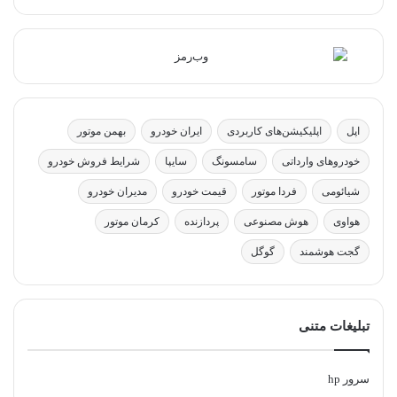
اپل
اپلیکیشن‌های کاربردی
ایران خودرو
بهمن موتور
خودروهای وارداتی
سامسونگ
سایپا
شرایط فروش خودرو
شیائومی
فردا موتور
قیمت خودرو
مدیران خودرو
هواوی
هوش مصنوعی
پردازنده
کرمان موتور
گجت هوشمند
گوگل
تبلیغات متنی
سرور hp