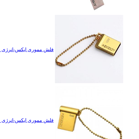
فلش مموری ایکس-انرژی مدل GOLDEN GEM-B ظرفیت 32 
فلش مموری ایکس-انرژی مدل Gold2 ظرفیت 64 گ