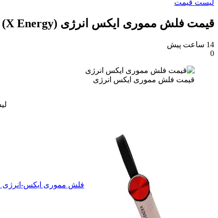
لیست قیمت
قیمت فلش مموری ایکس انرژی (X Energy) امروز 15 مرداد 1405
14 ساعت پیش
0
قیمت فلش مموری ایکس انرژی
لی
فلش مموری ایکس-انرژی مدل SHINY ظرفیت 64 گ