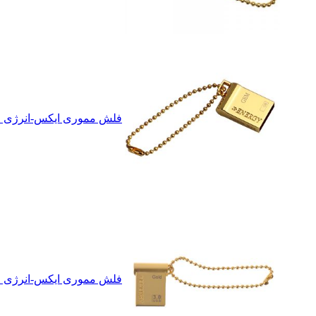
فلش مموری ایکس-انرژی مدل GOLDEN GEM ظرفیت 16 
فلش مموری ایکس-انرژی مدل USB3.0 Gold ظرفیت 32 