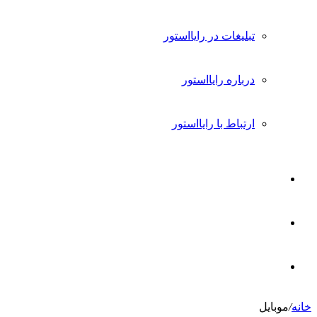
تبلیغات در رایااستور
درباره رایااستور
ارتباط با رایااستور
ورود
تغییر
پوسته
جستجو
خانه
/
موبایل
برای