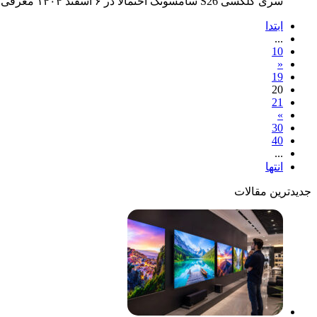
سری گلکسی S26 سامسونگ احتمالاً در ۶ اسفند ۱۴۰۴ معرفی می‌شود؛ رویداد آنپکد با تمرکز بر هوش‌مصنوعی در سان‌فرانسیسکو برگزار…
ابتدا
...
10
«
19
20
21
»
30
40
...
انتها
جدیدترین مقالات