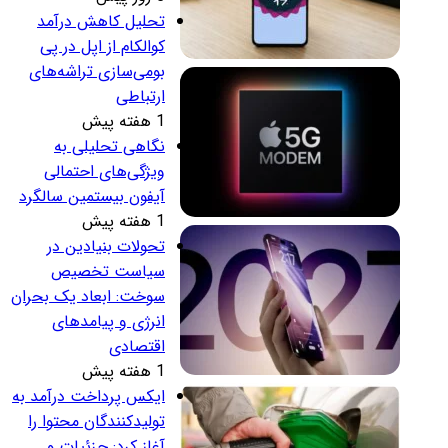
تحلیل کاهش درآمد
کوالکام از اپل در پی
بومی‌سازی تراشه‌های
ارتباطی
1 هفته پیش
نگاهی تحلیلی به
ویژگی‌های احتمالی
آیفون بیستمین سالگرد
1 هفته پیش
تحولات بنیادین در
سیاست تخصیص
سوخت: ابعاد یک بحران
انرژی و پیامدهای
اقتصادی
1 هفته پیش
ایکس پرداخت درآمد به
تولیدکنندگان محتوا را
آغاز کرد: جزئیات و