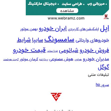
پل
ایران خودرو
بهمن موتور
اپلیکیشن‌های کاربردی
سامسونگ
سایپا
شرایط
ودروهای وارداتی
قیمت خودرو
روش خودرو
شیائومی
فردا موتور
دیران خودرو
هوش مصنوعی
کرمان موتور
پردازنده
هواوی
گجت هوشمند
وگل
بلیغات متنی
ور hp