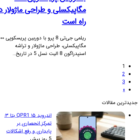
مگاپیکسلی و طراحی ماژولار در
راه است
ریلمی جی‌تی 8 پرو با دوربین پریسکوپی ۲۰۰
مگاپیکسلی، طراحی ماژولار و تراشه
اسنپدراگون 8 الیت نسل 5 در تاریخ…
1
2
3
»
دیدترین مقالات
اندروید ۱۵ QPR1 بتا ۳:
تمرکز انحصاری بر
پایداری و رفع اشکالات
5 روز پیش