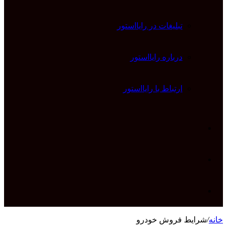
تبلیغات در رایااستور
درباره رایااستور
ارتباط با رایااستور
ورود
تغییر
پوسته
جستجو
خانه
/
شرایط فروش خودرو
برای