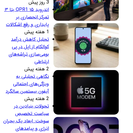
3 روز پیش
اندروید ۱۵ QPR1 بتا ۳:
تمرکز انحصاری بر
پایداری و رفع اشکالات
1 هفته پیش
تحلیل کاهش درآمد
کوالکام از اپل در پی
بومی‌سازی تراشه‌های
ارتباطی
2 هفته پیش
نگاهی تحلیلی به
ویژگی‌های احتمالی
آیفون بیستمین سالگرد
2 هفته پیش
تحولات بنیادین در
سیاست تخصیص
سوخت: ابعاد یک بحران
انرژی و پیامدهای