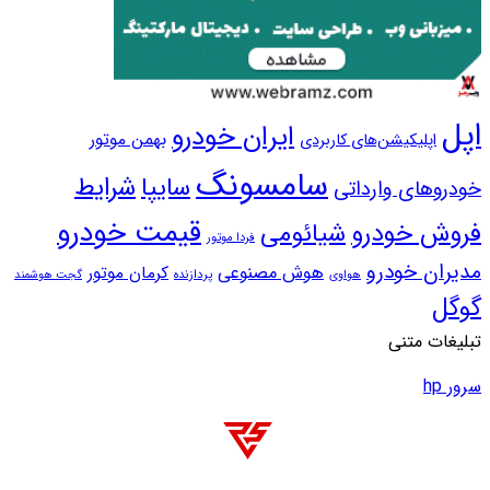
پل
ایران خودرو
بهمن موتور
اپلیکیشن‌های کاربردی
سامسونگ
سایپا
شرایط
ودروهای وارداتی
قیمت خودرو
روش خودرو
شیائومی
فردا موتور
دیران خودرو
هوش مصنوعی
کرمان موتور
پردازنده
هواوی
گجت هوشمند
وگل
بلیغات متنی
ور hp