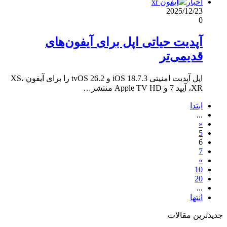
اخبار
2025/12/23
0
آپدیت حیاتی اپل برای آیفون‌های
قدیمی‌تر
اپل آپدیت امنیتی iOS 18.7.3 و tvOS 26.2 را برای آیفون XS،
XR، آیپد 7 و Apple TV HD منتشر…
ابتدا
...
«
5
6
7
»
10
20
...
انتها
جدیدترین مقالات