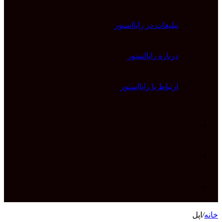
تبلیغات در رایااستور
درباره رایااستور
ارتباط با رایااستور
ورود
تغییر
پوسته
جستجو
خانه
/
اپل
برای