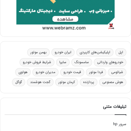
اپل
اپلیکیشن‌های کاربردی
ایران خودرو
بهمن موتور
خودروهای وارداتی
سامسونگ
سایپا
شرایط فروش خودرو
شیائومی
فردا موتور
قیمت خودرو
مدیران خودرو
هواوی
هوش مصنوعی
پردازنده
کرمان موتور
گجت هوشمند
گوگل
تبلیغات متنی
سرور hp