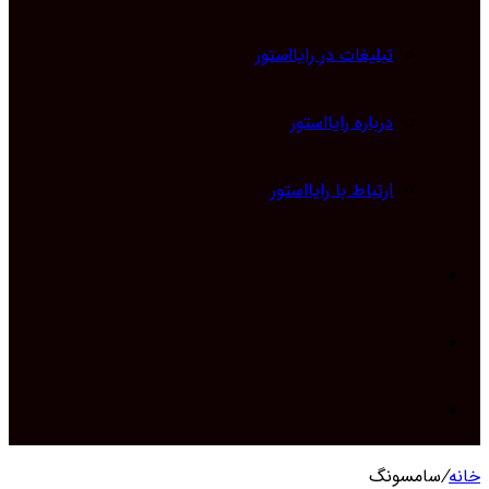
تبلیغات در رایااستور
درباره رایااستور
ارتباط با رایااستور
ورود
تغییر
پوسته
جستجو
خانه
/
سامسونگ
برای