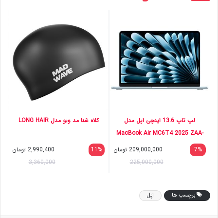
لپ تاپ 13.6 اینچی اپل مدل
کلاه شنا مد ویو مدل LONG HAIR
MacBook Air MC6T4 2025 ZAA-
M4-16GB RAM-256GB SSD
7%
209,000,000
تومان
11%
2,990,400
تومان
3,360,000
225,000,000
برچسب ها
اپل