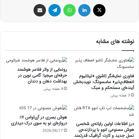
ایکس
لینکداین
واتس آپ
تلگرام
اشتراک گذاری با ایمیل
نوشته های مشابه
رونمایی از واتر فلاسر هوشمند
حرفه‌ای میجیا: گامی نوین در
فناوری نمایشگر تاشوی «تیتانیوم
بهداشت دهان و دندان
انعطاف‌پذیر» سامسونگ: نویدبخش
آینده‌ای مستحکم و سبک
4 هفته پیش
3 هفته پیش
هوش بصری در آی‌او‌اس ۱۷:
دروازه‌ای نو به سوی درک دیداری
درز اطلاعات اولین رایانه‌ی شخصی
هوش مصنوعی لنوو با پردازنده‌ی
2026/06/17
نسل جدید و کارت گرافیک قدرتمند