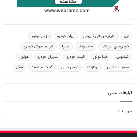
اپل
اپلیکیشن‌های کاربردی
ایران خودرو
بهمن موتور
خودروهای وارداتی
سامسونگ
سایپا
شرایط فروش خودرو
شیائومی
فردا موتور
قیمت خودرو
مدیران خودرو
هواوی
هوش مصنوعی
پردازنده
کرمان موتور
گجت هوشمند
گوگل
تبلیغات متنی
سرور hp