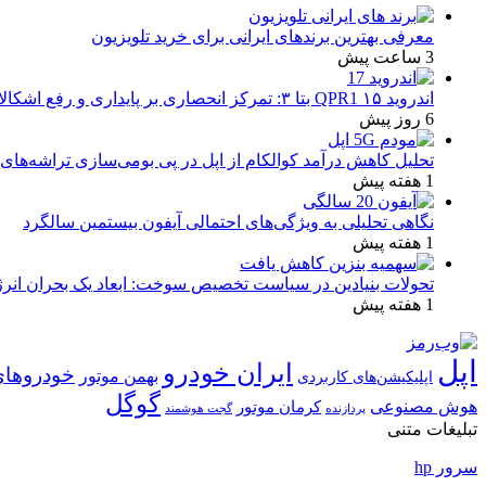
معرفی بهترین برندهای ایرانی برای خرید تلویزیون
3 ساعت پیش
اندروید ۱۵ QPR1 بتا ۳: تمرکز انحصاری بر پایداری و رفع اشکالات
6 روز پیش
تحلیل کاهش درآمد کوالکام از اپل در پی بومی‌سازی تراشه‌های 
1 هفته پیش
نگاهی تحلیلی به ویژگی‌های احتمالی آیفون بیستمین سالگرد
1 هفته پیش
تحولات بنیادین در سیاست تخصیص سوخت: ابعاد یک بحران انرژ
1 هفته پیش
اپل
ایران خودرو
خودروهای
بهمن موتور
اپلیکیشن‌های کاربردی
گوگل
هوش مصنوعی
کرمان موتور
پردازنده
گجت هوشمند
تبلیغات متنی
سرور hp