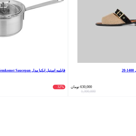
2
قابلمه استیل ایکیا مدل Hemkomst Saucepan سایز 18
630,000
تومان
32%
1,300,000