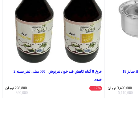
عرق 8 گیاه کاهش قند خون تیزنوش - 500 میلی لیتر بسته 2
عددی
3,490,000
تومان
17%
298,800
تومان
360,000
5,119,600