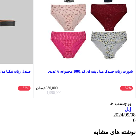
شورت زنانه چیندکا مدل پنبه ای کد 1001 مجموعه 6 عددی
صندل زنانه نیکتا مدل 1400-0
57%
850,000
تومان
52%
1,990,000
برچسب ها
اپل
2024/09/08
0
واتس
ایکس
تلگرام
اشتراک
لینکداین
نوشته های مشابه
آپ
گذاری
با