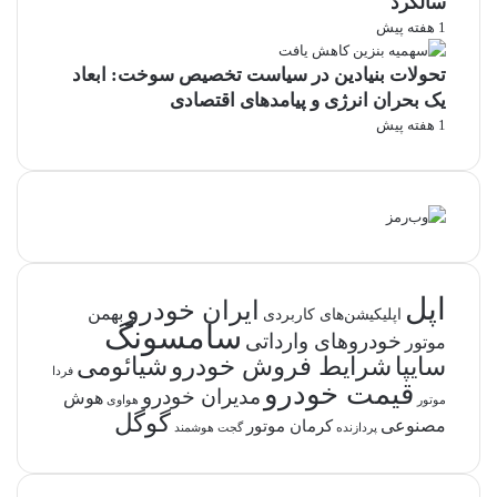
سالگرد
1 هفته پیش
تحولات بنیادین در سیاست تخصیص سوخت: ابعاد
یک بحران انرژی و پیامدهای اقتصادی
1 هفته پیش
اپل
ایران خودرو
بهمن
اپلیکیشن‌های کاربردی
سامسونگ
خودروهای وارداتی
موتور
شرایط فروش خودرو
سایپا
شیائومی
فردا
قیمت خودرو
مدیران خودرو
هوش
موتور
هواوی
گوگل
مصنوعی
کرمان موتور
پردازنده
گجت هوشمند