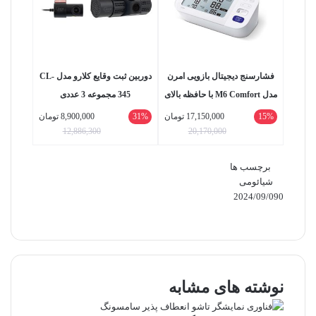
فشارسنج دیجیتال بازویی امرن
دوربین ثبت وقایع کلارو مدل CL-
مدل M6 Comfort با حافظه بالای
345 مجموعه 3 عددی
99 رکورد، دو پروفایل کاربری،
15%
17,150,000
تومان
31%
8,900,000
تومان
20,170,000
نمایش میانگین نتایج، تشخیص
12,886,300
آریتمی و خطای محاسباتی،
برچسب ها
همراه کیف حمل و باتری قلمی
شیائومی
AA
2024/09/09
0
ایکس
واتس
تلگرام
لینکداین
اشتراک
آپ
گذاری
با
ایمیل
نوشته های مشابه