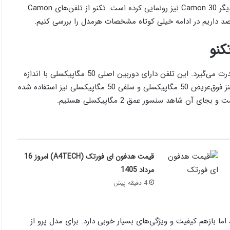
، تکنو علاوه‌بر مدل پریمیر از سه عضو دیگر Camon 30 نیز رونمایی کرده است. تکنو از تلفن‌های Camon
مدل جدید پرو مانند مدل پریمیر از تراشه دایمنسیتی 8200 اولترا قدرت می‌گیرد. این تلفن دارای دوربین اصلی 50 مگاپیکسلی با اندازه
1/1.56 اینچی است که از OIS نیز پشتیبانی می‌کند. دراین مدل از لنز فوق‌عریض 50 مگاپیکسلی و سلفی 50 مگاپیکسلی نیز استفاده شده
قیمت هدفون ای فورتک (A4TECH) امروز 16
مرداد 1405
4 دقیقه پیش
ل پریمیر از نمایشگر LTPO استفاده نکرده، اما بازهم کیفیت و ویژگی‌های بسیار خوبی دارد. برای مدل پرو از