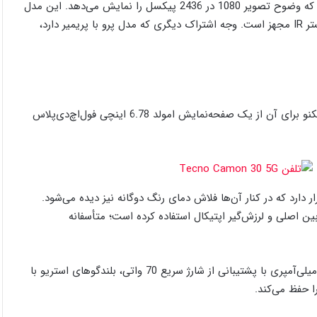
یک صفحه‌نمایش 6.78 اینچی با نرخ رفرش 144 هرتز استفاده شده که وضوح تصویر 1080 در 2436 پیکسل را نمایش می‌دهد. این مدل
همچنین به بلندگوهای استریو با پشتیبانی از دالبی‌اتمس و یک بلستر IR مجهز است. وجه اشتراک دیگری که مدل پرو با پریمیر دارد،
مدل 5G برخلاف مدل پرو به تراشه دایمنسیتی 7020 مجهز شده و تکنو برای آن از یک صفحه‌نمایش امولد 6.78 اینچی فول‌اچ‌دی‌پلاس
با فوکوس خودکار قرار دارد که در کنار آن‌ها فلاش دمای رنگ دوگانه نیز دیده می‌شود.
 سنسور 50 مگاپیکسلی برای دوربین اصلی و لرزش‌گیر اپتیکال استفاده کرده است؛ متأسفانه
بااین‌حال، این مدل برخی از ویژگی‌های مدل پرو مانند باتری 5000 میلی‌آمپری با پشتیبانی از شارژ سریع 70 واتی، بلندگوهای استریو با
را حفظ می‌کند.