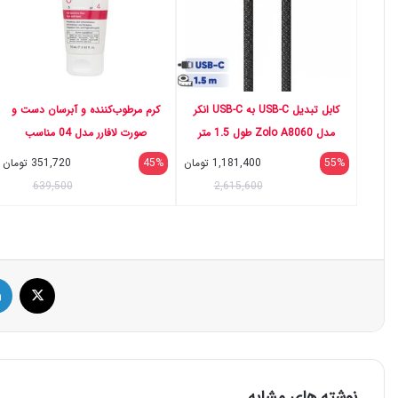
کابل تبدیل USB-C به USB-C انکر
کرم مرطوب‌کننده و آبرسان دست و
مدل Zolo A8060 طول 1.5 متر
صورت لافارر مدل 04 مناسب
پوست‌های حساس حجم 75 میلی‌لیتر
55%
1,181,400
تومان
45%
351,720
تومان
639,500
2,615,600
ایک
نوشته های مشابه