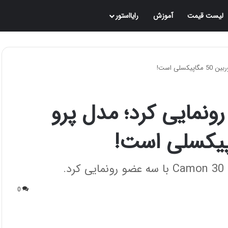
لیست قیمت
آموزش
رایااستور
کنو از سری Camon 30 رونمایی کرد؛ مدل پرو
.
0