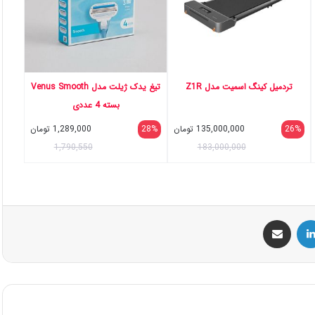
تردمیل کینگ اسمیت مدل Z1R
تیغ یدک ژیلت مدل Venus Smooth
بسته 4 عددی
26%
135,000,000
تومان
28%
1,289,000
تومان
1,790,550
183,000,000
س
لینکداین
اشتراک گذاری با ایمیل