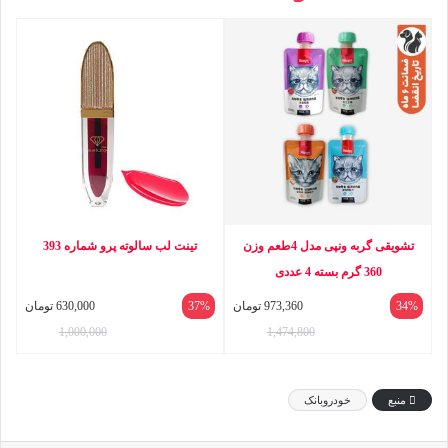
تشویقی گربه ونپی مدل 4طعم وزن
تینت لب سالوته پرو شماره 393
360 گرم بسته 4 عددی
34%
973,360
تومان
37%
630,000
تومان
1,000,000
1,474,800
منبع
خودروبانک