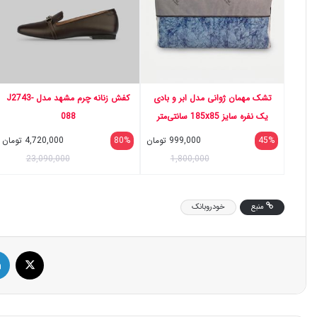
تشک مهمان ژوانی مدل ابر و بادی
کفش زنانه چرم مشهد مدل J2743-
یک نفره سایز 185x85 سانتی‌متر
088
45%
999,000
تومان
80%
4,720,000
تومان
23,090,000
1,800,000
منبع
خودروبانک
ایک