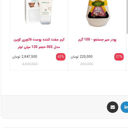
پودر سیر جستجو - 100 گرم
کرم سفت کننده پوست لاکچری کوین
مدل 002 حجم 120 میلی لیتر
27%
220,000
تومان
42%
2,847,500
تومان
4,909,500
300,000
س
لینکداین
اشتراک گذاری با ایمیل