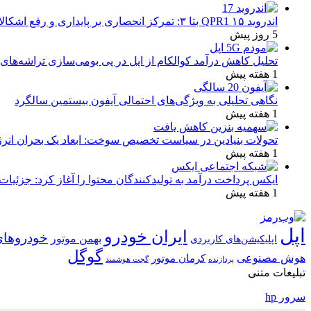
اندروید ۱۵ QPR1 بتا ۳: تمرکز انحصاری بر پایداری و رفع اشکالات
5 روز پیش
تحلیل کاهش درآمد کوالکام از اپل در پی بومی‌سازی تراشه‌های 
1 هفته پیش
نگاهی تحلیلی به ویژگی‌های احتمالی آیفون بیستمین سالگرد
1 هفته پیش
تحولات بنیادین در سیاست تخصیص سوخت: ابعاد یک بحران انرژ
1 هفته پیش
ایکس پرداخت درآمد به تولیدکنندگان محتوا را آغاز کرد: جزئیات
1 هفته پیش
اپل
ایران خودرو
خودروهای
بهمن موتور
اپلیکیشن‌های کاربردی
گوگل
هوش مصنوعی
کرمان موتور
پردازنده
گجت هوشمند
تبلیغات متنی
سرور hp