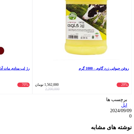
روغن حیوانی زرد گاوی - 1000 گرم
رژ لب مدادی مات آدارز مدل17
29%
1,562,000
تومان
70%
2,200,000
برچسب ها
اپل
2024/09/09
0
واتس
ایکس
تلگرام
اشتراک
لینکداین
نوشته های مشابه
آپ
گذاری
با