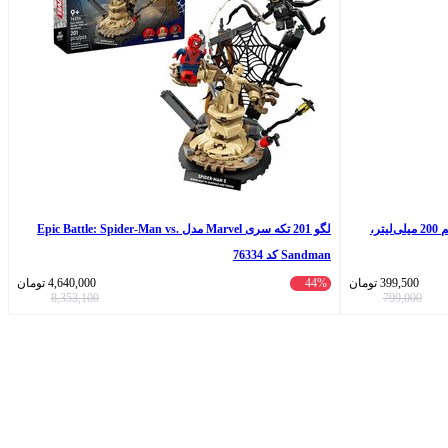
شامپو ضد شوره مو فولیکا مدل sulfusal حجم 200 میلی‌لیتر،
لگو 201 تکه سری Marvel مدل Epic Battle: Spider-Man vs.
Sandman کد 76334
399,500
تومان
44%
4,640,000
تومان
8,353,100
799,000