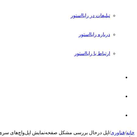
تبلیغات در رایااستور
درباره رایااستور
ارتباط با رایااستور
ورود
تغییر
پوسته
جستجو
خانه
/
فناوری
/
اپل درحال بررسی مشکل صفحه‌نمایش اپل‌واچ‌های سری 9 و اولترا 2 می‌باش
برای