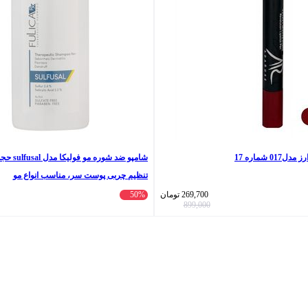
0 شماره 17
تنظیم چربی پوست سر، مناسب انواع مو
269,700
تومان
50%
899,000