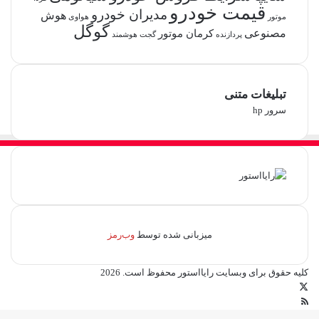
قیمت خودرو
مدیران خودرو
هوش
موتور
هواوی
گوگل
مصنوعی
کرمان موتور
پردازنده
گجت هوشمند
تبلیغات متنی
سرور hp
میزبانی شده توسط
وب‌رمز
کلیه حقوق برای وبسایت
رایااستور
محفوظ است. 2026
ایکس
خوراک