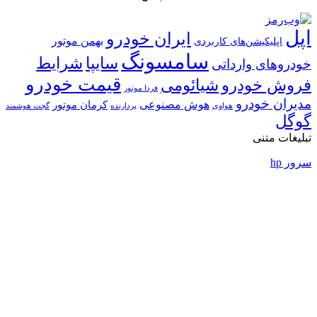
ایران خودرو
بهمن موتور
ی
امسونگ
شرایط
سایپا
قیمت خودرو
ئومی
فردا موتور
ش مصنوعی
کرمان موتور
پردازنده
گجت هوشمند