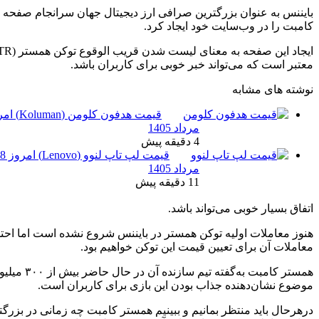
ین صرافی ارز دیجیتال جهان سرانجام صفحه قیمت‌گذاری توکن همستر
 ایجاد کرد.
ایجاد این صفحه به معنای لیست شدن قریب الوقوع توکن همستر (HMSTR) در این صرافی
بر خوبی برای کاربران باشد.
قیمت هدفون کلومن (Koluman) امروز 18
همستر کامبت
مرداد 1405
اخیرا در چند
4 دقیقه پیش
صرافی از جمله
CoinMarketCap
قیمت لپ تاپ لنوو (Lenovo) امروز 18
لیست شده است و
مرداد 1405
حالا ظاهر شدن آن
11 دقیقه پیش
در صرافی بایننس
د باشد.
 همستر در بایننس شروع نشده است اما احتمالا به‌زودی شاهد انجام
یمت این توکن خواهیم بود.
همستر کامبت به‌گفته تیم سازنده آن در حال حاضر بیش از ۳۰۰ میلیون کاربر فعال دارد که این
بودن این بازی برای کاربران است.
یم و ببینیم همستر کامبت چه زمانی در بزرگترین صرافی ارز دیجیتال