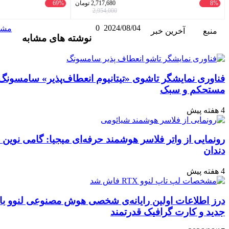
2,717,680
تومان
69%
458,000
تومان
1,491,600
2,954,000
2024/08/04
0
واتس
ایکس
تلگرام
اشتراک
لینکداین
مشاهده و ثبت نظر
نوشته های مشابه
آپ
گذاری
با
ایمیل
ی «تیتانیوم انعطاف‌پذیر» سامسونگ: نویدبخش آینده‌ای
سر هوشمند حرفه‌ای میجیا: گامی نوین در بهداشت دهان و
رایانه‌ی شخصی هوش مصنوعی لنوو با پردازنده‌ی نسل
قدرتمند