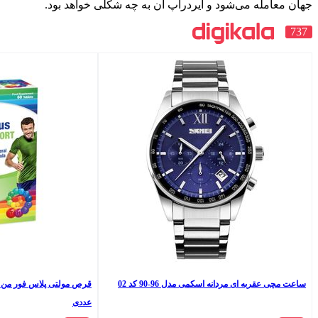
یردراپ آن به چه شکلی خواهد بود.
ل 96-90 کد 02
قرص مولتی پلاس فور من اسپرت یوروویتال بسته 60
عددی