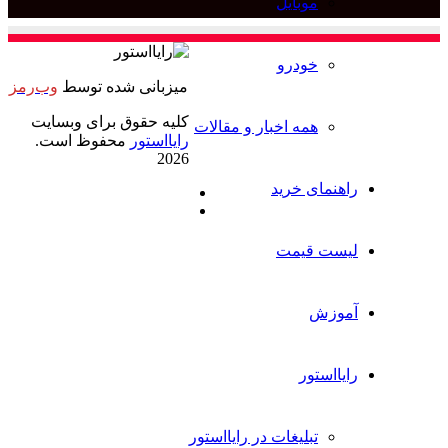
ل
برای
میزبانی شده توسط
وب‌رمز
کلیه حقوق برای وبسایت
خبار و مقالات
رایااستور
محفوظ است.
2026
د
ایکس
خوراک
ت در رایااستور