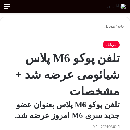
ورود
تغییر پوسته
منو
جستجو ب
خانه
/
موبایل
موبایل
تلفن پوکو M6 پلاس
شیائومی عرضه شد +
مشخصات
تلفن پوکو M6 پلاس بعنوان عضو
جدید سری M6 امروز عرضه شد.
0
2024/08/02