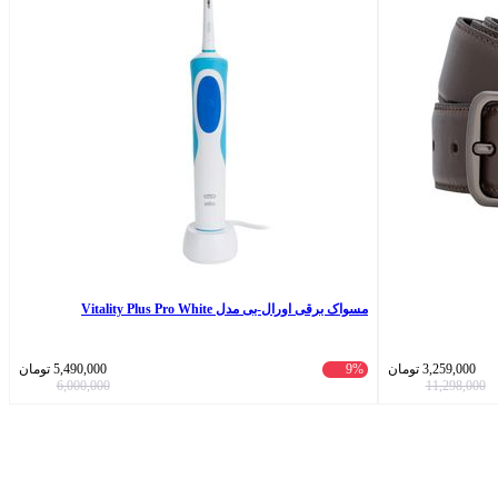
مسواک برقی اورال-بی مدل Vitality Plus Pro White
3,259,000
تومان
9%
5,490,000
تومان
6,000,000
11,298,000