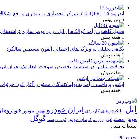
اندروید ۱۵ QPR1 بتا ۳: تمرکز انحصاری بر پایداری و رفع اشکالات
5 روز پیش
تحلیل کاهش درآمد کوالکام از اپل در پی بومی‌سازی تراشه‌های 
1 هفته پیش
نگاهی تحلیلی به ویژگی‌های احتمالی آیفون بیستمین سالگرد
1 هفته پیش
تحولات بنیادین در سیاست تخصیص سوخت: ابعاد یک بحران انرژ
1 هفته پیش
ایکس پرداخت درآمد به تولیدکنندگان محتوا را آغاز کرد: جزئیات
1 هفته پیش
اپل
ایران خودرو
خودروهای
بهمن موتور
اپلیکیشن‌های کاربردی
گوگل
هوش مصنوعی
کرمان موتور
پردازنده
گجت هوشمند
تبلیغات متنی
سرور hp