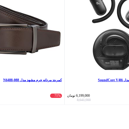
SoundC
کمربند مردانه چرم مشهد مدل N6488-088
6,199,000
تومان
71%
8,641,900