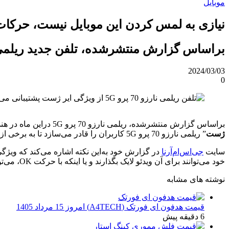
موبایل
نیازی به لمس کردن این موبایل نیست، حرک
براساس گزارش منتشرشده، تلفن جدید ریلمی
2024/03/03
0
براساس گزارش منتشرشده، ریلمی نارزو 70 پرو 5G دراین ماه در هند با ویژگی Air Gesture عرضه می‌شود. براساس اطلاعاتی که بصورت مستقیم از شعبه هند ریلمی فاش‌شده، گفته می‌شود که ویژگی “
ژست
” ریلمی نارزو 70 پرو 5G کاربران را قادر می‌سازد تا به برخی از ویژگی‌های تلفن بدون لمس فیزیکی دسترسی داشته باشد.
سایت
جی‌اس‌ام‌آرنا
در گزارش خود به‌این نکته اشاره می‌کند که ویژگی
خود می‌توانند برای آن ویدئو لایک بگذارند و یا اینکه با حرکت OK، می‌توانند ویدئویی را به لیست علاقه‌مندی خود اضافه کنند.
نوشته های مشابه
قیمت هدفون ای فورتک (A4TECH) امروز 15 مرداد 1405
6 دقیقه پیش