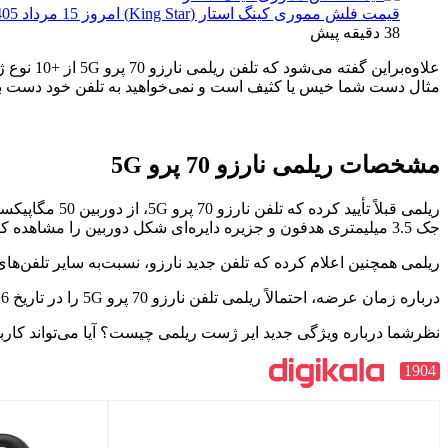
قیمت فلش مموری کینگ استار (King Star) امروز 15 مرداد 1405
38 دقیقه پیش
علاوه‌بر
مثال دست شما خیس یا کثیف است و نمی‌خواهید به تلفن خود دست بزنی
مشخصات ریلمی نارزو 70 پرو 5G
جک 3.5 میلیمتری هدفون و جزیره دایره‌ای شکل دوربین را مشاهده کرد.
ریلمی همچنین اعلام کرده که تلفن جدید نارزو، نسبت‌به سایر تلفن‌های این برند تا %65 برنامه‌های از پیش نصب‌
درباره زمان عرضه، احتمالاً ریلمی تلفن نارزو 70 پرو 5G را در تاریخ 6 مارس (16 اسفند) در هند همزمان با تلفن‌های ریلمی 12 5G و ریلمی 12 پلاس 5G معرفی می‌کند.
نظرشما درباره ویژگی جدید ایر ژست ریلمی چیست؟ آیا می‌تواند کارب
1904