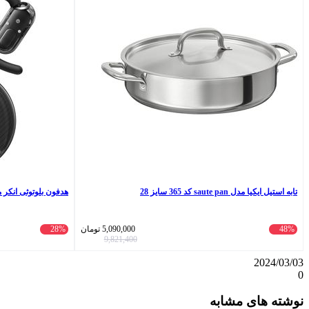
تابه استیل ایکیا مدل saute pan کد 365 سایز 28
هدفون بلوتوثی انکر مدل ore V40i
48%
5,090,000
تومان
28%
9,821,400
2024/03/03
0
واتس
ایکس
تلگرام
اشتراک
لینکداین
نوشته های مشابه
آپ
گذاری