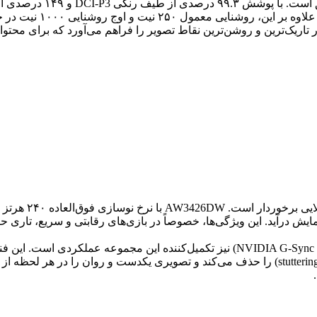
ش درآید. این ویژگی‌ها، خصوصاً در بازی‌های رقابتی و سریع، تاری حرک
پشتیبانی از فناوری همگام‌سازی ان‌ویدیا جی-سینک آلتیمیت (NVIDIA G-Sync Ultimate) نیز
نمایشگر، پدیده‌های ناخوشایندی مانند پارگی تصویر (tearing) و لکنت (stuttering) را حذف می‌کند و 