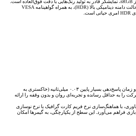
یکی از نقاط قوت کلیدی این پنل، توانایی نمایش رنگ‌های زنده و عمیق است. با پوشش ۹۹.۳ درصدی از طیف رنگی DCI-P3 و ۱۴۹ درصدی از sRGB، نمایشگر قادر به تولید رنگ‌هایی با دقت فوق‌العاده است.
عمق رنگ ۱۰ بیتی، انتقال‌های رنگی نرم و بدون پله را تضمین می‌کند. علاوه بر این، روشنایی معمول ۲۵۰ نیت و اوج روشنایی ۱۰۰۰ نیت در حالت دامنه دینامیکی بالا (HDR)، به همراه گواهینامه VESA
برای گیمرهای حرفه‌ای، سرعت و واکنش‌پذیری نمایشگر از اهمیت بالایی برخوردار است. AW3426DW با نرخ نوسازی فوق‌العاده ۲۴۰ هرتز و زمان پاسخ‌دهی بسیار پایین ۰.۰۳ میلی‌ثانیه (خاکستری به
ت را به حداقل رسانده و تجربه‌ای روان و بدون وقفه را ارائه
 تکمیل‌کننده این مجموعه عملکردی است. این فناوری، با هماهنگ‌سازی نرخ فریم کارت گرافیک با نرخ نوسازی
تصویری یکدست و روان را در هر لحظه از بازی فراهم می‌آورد. این سطح از یکپارچگی، به گیمرها امکان