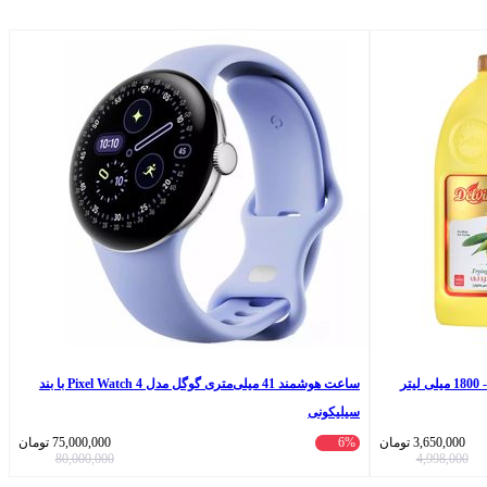
روغن سرخ کردنی بر پایه روغن زیتون دلوین - 1800 میلی لیتر
ساعت هوشمند 41 میلی‌متری گوگل مدل Pixel Watch 4 با بند
سیلیکونی
3,650,000
تومان
6%
75,000,000
تومان
80,000,000
4,998,000