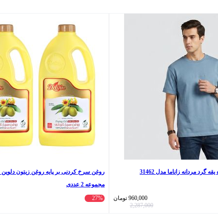
 گرد مردانه زاناما مدل 31462
مجموعه 2 عددی
960,000
تومان
27%
2,287,000