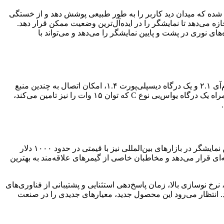
اسی کاربران صورت گرفته است. با انحنای ۱۸۰۰R، نمایشگر به گونه‌ای طراحی شده که میدان دید کاربر را به طور طبیعی پوشش دهد و از خستگی
زه می‌دهد تا نمایشگر را در ایده‌آل‌ترین وضعیت ممکن قرار دهد.
م، امکان شخصی‌سازی جلوه‌های نوری در پشت و پایین نمایشگر را می‌دهد و می‌تواند با
این نمایشگر از مجموعه‌ای کامل از درگاه‌های اتصال بهره می‌برد تا انعطاف‌پذیری بالایی را برای کاربران فراهم آورد. شامل دو درگاه اچ‌دی‌ام‌آی ۲.۱ و یک درگاه دیسپلی‌پورت ۱.۴، امکان اتصال به چندین منبع
ورودی با پهنای باند بالا را میسر می‌سازد. علاوه بر این، وجود یک درگاه یواس‌بی نوع A بالادستی و سه درگاه یواس‌بی نوع A پایین‌دستی به همراه یک درگاه یواس‌بی نوع C که توان ۱۵ وات را نیز تامین می‌کند،
نمایشگر Dell Alienware AW3426DW ابتدا در بازار چین عرضه شده و با قیمتی معادل ۸۹۹۹ یوان چین به فروش می‌رسد. انتظار می‌رود این نمایشگر در بازارهای بین‌المللی نیز با قیمتی در حدود ۱۰۰۰ دلار
ای قرار می‌دهد و مخاطبان خاصی از گیمرهای علاقه‌مند به بهترین
Dell Alien یک گام رو به جلو در فناوری نمایشگرهای بازی به شمار می‌رود. با ترکیب پنل QD-OLED پیشرفته، نرخ نوسازی بالا، زمان پاسخ‌دهی استثنایی و پشتیبانی از فناوری‌های
هد. انتظار می‌رود این محصول جدید، معیارهای جدیدی را در صنعت