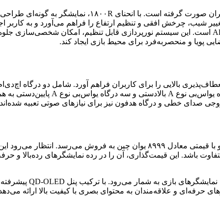
طراحی این نمایشگر نیز با در نظر گرفتن راحتی و زیبایی‌شن
ییر شیب، چرخش افقی و تنظیم ارتفاع را فراهم می‌آورد و به کاربر اجا
یکی دیگر از ویژگی‌های بصری جذاب AW3426DW، نورپردازی AlienFX است. این سیستم نورپردازی قابل تنظی
روجی صدای خطی و درگاه هدفون نیز برای نیازهای صوتی تعبیه شده‌اند.
 باشد. این قیمت‌گذاری، آن را در رده نمایشگرهای رده‌بالا و حرفه‌
در مجموع، ware AW3426DW
رهای حرفه‌ای و علاقه‌مندان به محتوای بصری با کیفیت بالا ارائه می‌د