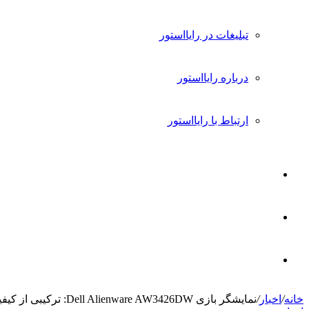
تبلیغات در رایااستور
درباره رایااستور
ارتباط با رایااستور
ورود
تغییر
پوسته
جستجو
خانه
/
اخبار
/
نمایشگر بازی Dell Alienware AW3426DW: ترکیبی از کیفیت QD-OLED و سرعت بی‌نظیر
برای