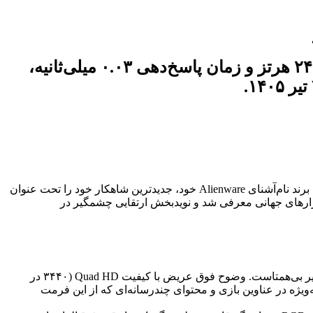
دل الین‌ور AW3426DW، نمایشگر بازی QD-OLED جدید با وضوح UWQHD، نرخ نوسازی ۲۴۰ هرتز و زمان پاسخ‌دهی ۰.۰۳ میلی‌ثانیه،
در دنیای پرشتاب نمایشگرهای بازی، رقابت برای ارائه تجربه‌ای غرق‌کننده و بی‌نقص هر روز فشرده‌تر می‌شود. در همین راستا، شرکت دل با برند نام‌آشنای Alienware خود، جدیدترین شاهکار خود را تحت عنوان
ین محصول که با فناوری پیشرفته QD-OLED همراه است، در تاریخ ۷ تیر ۱۴۰۵ (شمسی) به بازارهای جهانی معرفی شد و نویدبخش ارتقایی چشمگیر در
نمایشگر AW3426DW با یک پنل ۳۴ اینچی از نوع دیود نورافشان ارگانیک با نقاط کوانتومی (QD-OLED) مجهز شده که نویدبخش کیفیت تصویر بی‌همتاست. وضوح فوق عریض با کیفیت Quad HD (۳۴۴۰ در
 تصویر، به‌ویژه در عناوین بازی و محتوای چندرسانه‌ای که از این فرمت