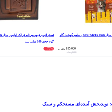
تشویقی گربه جوسرا مدل Meat Sticks Pack با طعم گوشت گاو
گرم حجم 100 میلی لیتر
855,000
تومان
75%
950,000
: نویدبخش آینده‌ای مستحکم و سبک