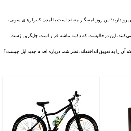
 دارند؛ این روزنامه‌نگار معتقد است با آمدن کنترلرهای سونی،
م را اضافه کرده‌اند و از چوب آنالوگ کنترلر PSVR2 و D-pad برای پیمایش استفاده می‌کنند، این درحالیست که دکمه ماشه قرار است جایگزین ژست
ه آن را به تعویق انداخته‌اند. نظر شما درباره اقدام جدید اپل چیست؟