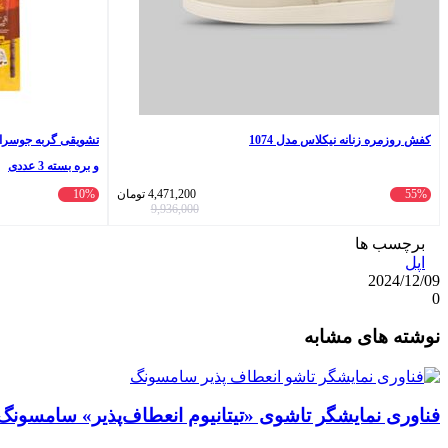
کفش روزمره زنانه نیکلاس مدل 1074
و بره بسته 3 عددی
55%
4,471,200
تومان
10%
9,936,000
برچسب ها
اپل
2024/12/09
0
واتس
ایکس
تلگرام
اشتراک
لینکداین
نوشته های مشابه
آپ
گذاری
با
ایمیل
فناوری نمایشگر تاشوی «تیتانیوم انعطاف‌پذیر» سامسونگ