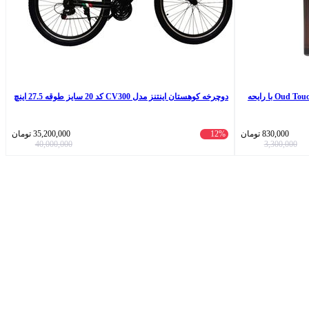
تستر ادو پرفیوم مردانه فرانک اولیویر مدل Oud Touch با رایحه
دوچرخه کوهستان اینتنز مدل CV300 کد 20 سایز طوقه 27.5 اینچ
830,000
تومان
12%
35,200,000
تومان
40,000,000
3,300,000