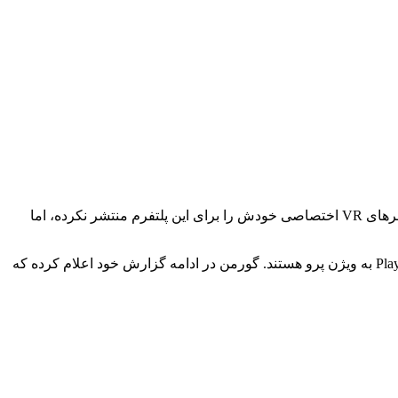
هدست ویژن پرو را اوایل سال 2024 عرضه کرد که پیشرفته‌ترین تجربه XR را در بین هدست‌های رقبا ارائه دارد. متأسفانه اپل هنوز کنترلرهای VR اختصاصی خودش را برای این پلتفرم منتشر نکرده، اما
، مارک‌گورمن معتقد است که اپل و سونی درحال همکاری با یکدیگر برای آوردن کنترلرهای دستی PlayStation VR 2 به ویژن پرو هستند. گورمن در ادامه گزارش خود اعلام کرده که