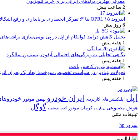
معرفی بهترین برندهای ایرانی برای خرید تلویزیون
2 ساعت پیش
اندروید ۱۵ QPR1 بتا ۳: تمرکز انحصاری بر پایداری و رفع اشکالات
6 روز پیش
تحلیل کاهش درآمد کوالکام از اپل در پی بومی‌سازی تراشه‌های 
1 هفته پیش
نگاهی تحلیلی به ویژگی‌های احتمالی آیفون بیستمین سالگرد
1 هفته پیش
تحولات بنیادین در سیاست تخصیص سوخت: ابعاد یک بحران انرژ
1 هفته پیش
اپل
ایران خودرو
خودروهای
بهمن موتور
اپلیکیشن‌های کاربردی
گوگل
هوش مصنوعی
کرمان موتور
پردازنده
گجت هوشمند
تبلیغات متنی
سرور hp