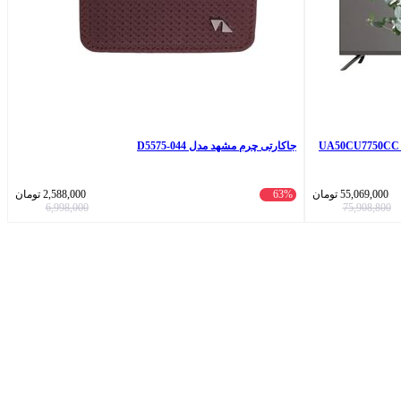
جاکارتی چرم مشهد مدل D5575-044
55,069,000
تومان
63%
2,588,000
تومان
6,998,000
75,908,800