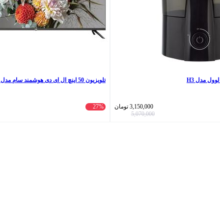
وول مدل H3
تلویزیون 50 اینچ ال ای دی هوشمند سام مدل UA50CU7750CC
3,150,000
تومان
27%
5,070,000