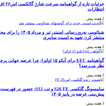
جزئیات تازه از گواهینامه سرعت شارژ گالکسی اس۲۶ اف‌ای: تحلیل‌ها و
شیائومی به‌روزرسانی امنیتی تیر و مرداد ۱۴۰۵ را برای مجموعه‌ای از دستگاه‌ها
امنیت سایبری
گواهینامه EEC برای آیکو ۱۵ اولترا: چرا عرضه جهانی پرچمدار جدید قطعی به
سامسونگ گلکسی S26 FE و تب S12: حضور در فهرست‌های آنلاین گوگل و
۱۴۰۵