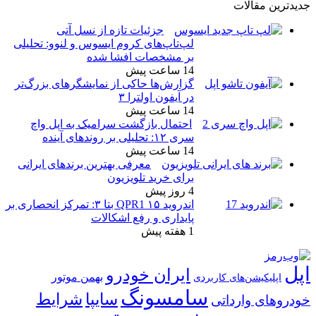
جزئیات تازه از نسل آتی
لپ‌تاپ‌های کروم ایسوس و لنوو: تحلیلی
بر مشخصات افشا شده
14 ساعت پیش
گزارش‌ها حاکی از نمایشگرهای بزرگ‌تر
در آیفون اولترا ۳
14 ساعت پیش
احتمال بازگشت سرامیک به اپل واچ
سری ۱۲: تحلیلی بر روندهای آینده
14 ساعت پیش
معرفی بهترین برندهای ایرانی
برای خرید تلویزیون
4 روز پیش
اندروید ۱۵ QPR1 بتا ۳: تمرکز انحصاری بر
پایداری و رفع اشکالات
1 هفته پیش
ایران خودرو
بهمن موتور
ی
امسونگ
شرایط
سایپا