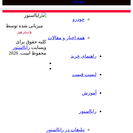
وبایل
برای
ودرو
میزبانی شده توسط
وب‌رمز
مه اخبار و مقالات
کلیه حقوق برای
وبسایت
رایااستور
محفوظ است. 2026
ی خرید
ایکس
خوراک
قیمت
ور
بلیغات در رایااستور