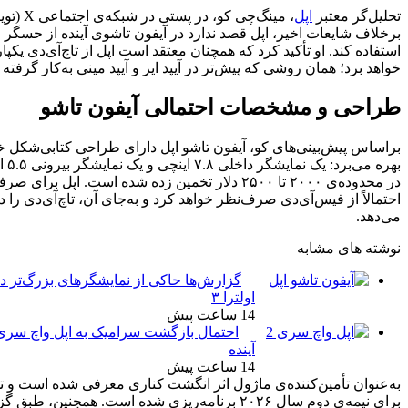
، مینگ‌چی کو، در پستی در شبکه‌ی اجتماعی X (توییتر سابق) اعلام کرد که
 قصد ندارد در آیفون تاشوی آینده از حسگر اثر انگشت زیر نمایشگر
د که همچنان معتقد است اپل از تاچ‌آی‌دی یکپارچه با دکمه‌ی کناری بهره
پیش‌تر در آیپد ایر و آیپد مینی به‌کار گرفته شده بود.
ت احتمالی آیفون تاشو
 آیفون تاشو اپل دارای طراحی کتابی‌شکل خواهد بود و از دو نمایشگر
بهره می‌برد: یک نمایشگر داخلی ۷.۸ اینچی و یک نمایشگر بیرونی ۵.۵ اینچی. قیمت این دستگاه
در محدوده‌ی ۲۰۰۰ تا ۲۵۰۰ دلار تخمین زده شده است. اپل برای صرفه‌جویی در فضای داخلی،
ف‌نظر خواهد کرد و به‌جای آن، تاچ‌آی‌دی را در دکمه‌ی کناری قرار
گزارش‌ها حاکی از نمایشگرهای بزرگ‌تر در آیفون
شرکت
Luxshare
اولترا ۳
ICT
14 ساعت پیش
احتمال بازگشت سرامیک به اپل واچ سری ۱۲: تحلیلی بر روندهای
آینده
14 ساعت پیش
ماژول اثر انگشت کناری معرفی شده است و تولید انبوه این دستگاه
مک‌رومرز
و تأیید