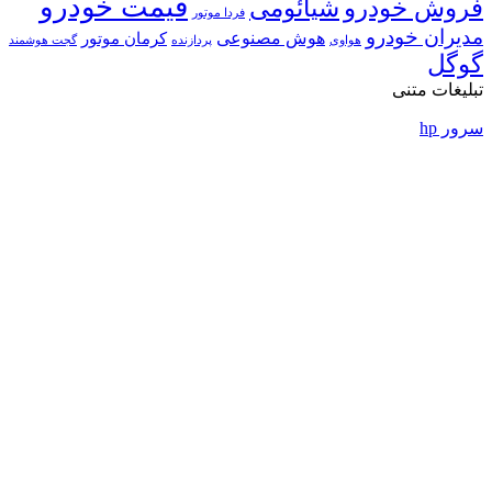
قیمت خودرو
ئومی
فردا موتور
ش مصنوعی
کرمان موتور
پردازنده
گجت هوشمند