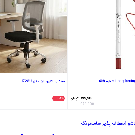
صندلی اداری لیو مدل I72GU
399,900
تومان
28%
979,900