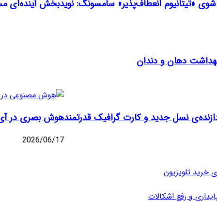
اشوی «تیتانیوم انعطاف‌پذیر» سامسونگ: نویدبخش آینده‌ای
 بهداشت دهان و دندان
ازنده‌ی نسل جدید و کارت گرافیک قدرتمند
هوش بصری در آی‌او‌اس ۱۷: دروازه‌ای نو به
2026/06/17
ی خرید تلویزیون