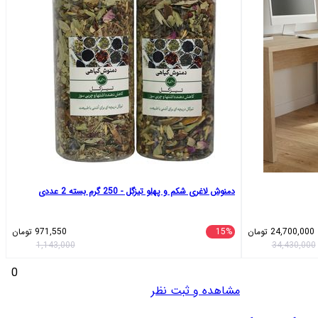
دمنوش لاغری شکم و پهلو تیزگل - 250 گرم بسته 2 عددی
24,700,000
تومان
15%
971,550
تومان
1,143,000
34,430,000
0
مشاهده و ثبت نظر