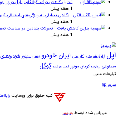
تحلیل کاهش درآمد کوالکام از اپل در پی بو
1 هفته پیش
نگاهی تحلیلی به ویژگی‌های احتمالی آیف
1 هفته پیش
تحولات بنیادین در سیاست تخص
1 هفته پیش
اپل
ایران خودرو
خودروهای و
بهمن موتور
اپلیکیشن‌های کاربردی
گوگل
مصنوعی
کرمان موتور
پردازنده
گجت هوشمند
تبلیغات متنی
سرور hp
کلیه حقوق برای وبسایت
رایااست
میزبانی شده توسط
وب‌رمز