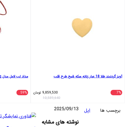
آویز گردنبند طلا 18 عیار زنانه سکه شیخ طرح قلب
مداد لب لامل مدل Long lasting شماره 408
7%
9,859,530
تومان
59%
10,589,640
2025/09/13
برچسب ها
اپل
واتس
تلگرام
ایکس
اشتراک
لینکداین
نوشته های مشابه
آپ
گذاری