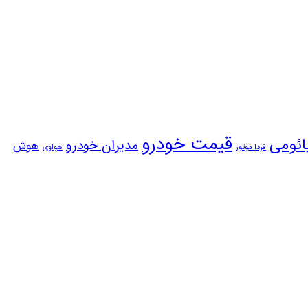
قیمت خودرو
ائومی
مدیران خودرو
هوش
فردا موتور
هواوی