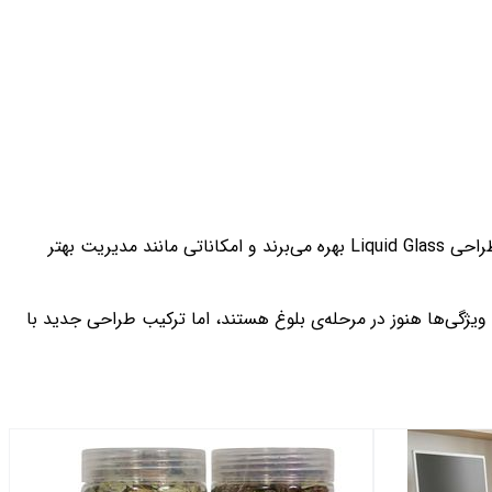
اپل همچنین اعلام کرده که نسخه‌های جدید iPadOS 26 و macOS Tahoe نیز در همین روز منتشر خواهند شد. این دو سیستم‌عامل نیز از طراحی Liquid Glass بهره می‌برند و امکاناتی مانند مدیریت بهتر
چه برخی ویژگی‌ها هنوز در مرحله‌ی بلوغ هستند، اما ترکیب طراحی جدید با