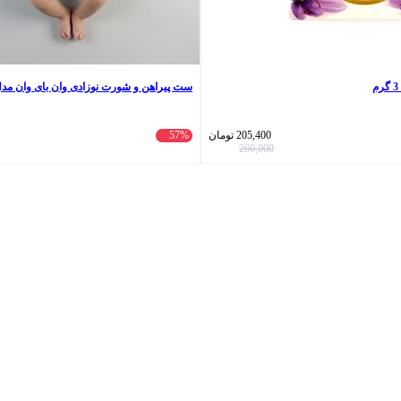
ست پیراهن و شورت نوزادی وان بای وان مدل
205,400
تومان
57%
260,000