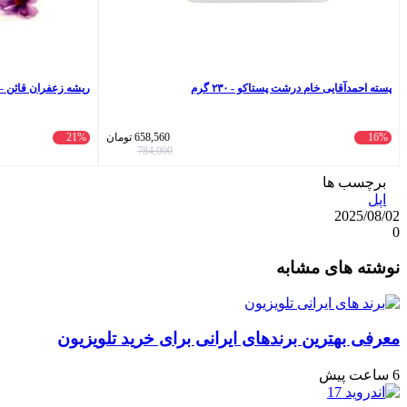
پسته احمدآقایی خام درشت پستاکو - ۲۳۰ گرم
ریشه زعفران قائن - 3 گرم
16%
658,560
تومان
21%
784,000
برچسب ها
اپل
2025/08/02
0
واتس
ایکس
تلگرام
اشتراک
لینکداین
نوشته های مشابه
آپ
گذاری
با
ایمیل
معرفی بهترین برندهای ایرانی برای خرید تلویزیون
6 ساعت پیش