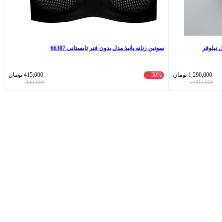
 نیلوفر
سوتین زنانه پانیذ مدل بدون فنر تابستانی 66307
1,290,000
تومان
50%
415,000
تومان
830,000
2,997,000