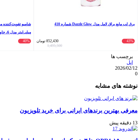
برق لب مایع براق لامل مدل Dazzle Glow شماره 410
سولفات، ترمیم‌کننده
43%
852,430
تومان
40%
1,495,500
محافظت از ساختار ک
برچسب ها
لافا‌اُیل و روغن بائوب
اپل
2026/02/12
0
واتس
ایکس
تلگرام
اشتراک
لینکداین
نوشته های مشابه
آپ
گذاری
با
ایمیل
معرفی بهترین برندهای ایرانی برای خرید تلویزیون
13 دقیقه پیش