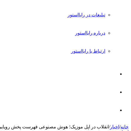
تبلیغات در رایااستور
درباره رایااستور
ارتباط با رایااستور
ورود
تغییر
پوسته
جستجو
خانه
/
اخبار
/
انقلاب در اپل موزیک؛ هوش مصنوعی فهرست پخش رویایی 
برای