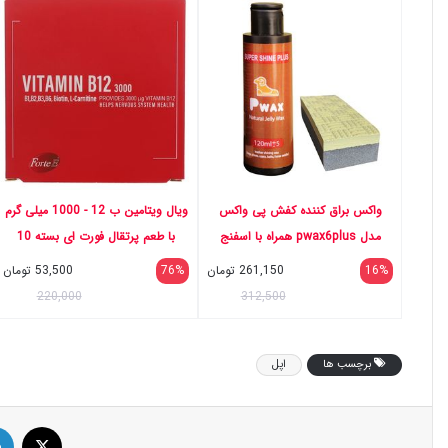
واکس براق کننده کفش پی واکس
ویال ویتامین ب 12 - 1000 میلی گرم
مدل pwax6plus همراه با اسفنج
با طعم پرتقال فورت ای بسته 10
عددی
16%
261,150
تومان
76%
53,500
تومان
220,000
312,500
برچسب ها
اپل
ایک