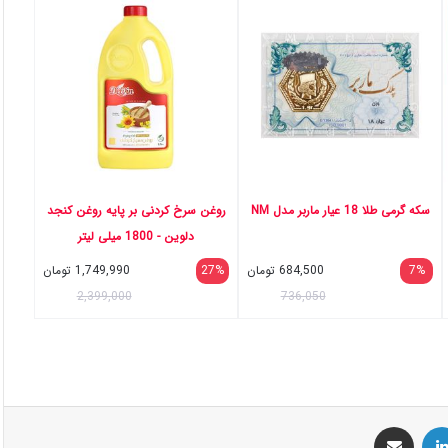
سکه گرمی طلا 18 عیار ماربر مدل NM
روغن سرخ کردنی بر پایه روغن کنجد
دلوین - 1800 میلی لیتر
7%
684,500
تومان
27%
1,749,990
تومان
2,399,000
736,050
س
لینکداین
اشتراک گذاری با ایمیل