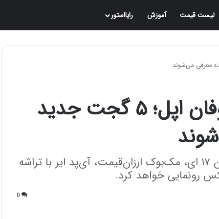
لیست قیمت
آموزش
رایااستور
شمارش معکوس برای طوفان اپل؛ ۵ گجت جدید
شوند
اپل هفته آینده از ۵ محصول جدید شامل آیفون ۱۷ ای، مک‌بوک ارزان‌قیمت، آی‌پد ایر با تراشه
0