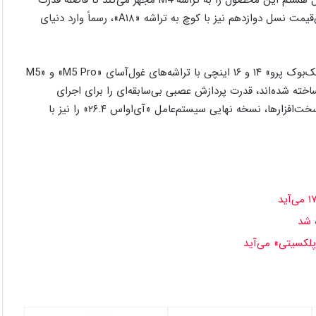
در بخش تبلت‌ها، اپل سرانجام طلسم «آی‌پد ایر» را می‌شکند و نسل هشتم این محصول را به تراشه M4 مجهز می‌کند تا فاصله قدرت
پردازشی آن با مدل‌های پرو به حداقل برسد. همچنین «آی‌پد» ارزان‌قیمت نسل دوازدهم نیز با کوچ به تراشه «A۱۸»، رسماً وارد دنیای
اما برای حرفه‌ای‌ها، خبر هیجان‌انگیز معرفی نسخه‌های ارتقایافته «مک‌بوک پرو» ۱۴ و ۱۶ اینچی با تراشه‌های غول‌آسای «M5 Pro» و «M5
 تکنولوژی ۳ نانومتری بهینه‌شده ساخته شده‌اند، قدرت پردازش عصبی بی‌سابقه‌ای را برای اجرای
مدل‌های زبانی بزرگ فراهم می‌کنند. انتظار می‌رود اپل در کنار این سخت‌افزارها، نسخه نهایی سیستم‌عامل «آی‌او‌اس ۲۶.۴» را نیز با