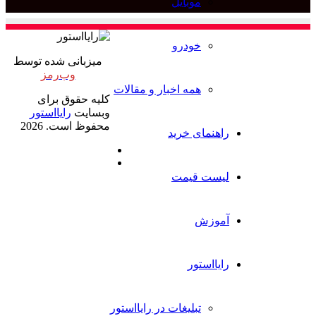
وبایل
برای
ودرو
میزبانی شده توسط
وب‌رمز
مه اخبار و مقالات
کلیه حقوق برای
وبسایت
رایااستور
محفوظ است. 2026
ی خرید
ایکس
خوراک
قیمت
ور
بلیغات در رایااستور