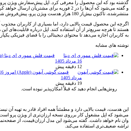
گذشته بود که این محصول را معرفی کرد. اپل پیش‌سفارش ویژن پرو را از 19 ژانویه آغاز کرده
و گفته می‌شود که آن‌ها را در 2 فوریه برای مشتریان ارسال خواهد کرد. براساس آمار
‌اند.
لایی دارد، اما بسیاری از کاربران مجذوب آن شده‌اند و علاقه‌مند
 آن استفاده کنند. اپل درباره قابلیت‌های این هدست می‌گوید: ویژن پرو
تا محتوای دیجیتالی را با فضای فیزیکی یکپارچه کنند.
قیمت فلش مموری ای دیتا (Adata) امروز
16 مرداد 1405
12 دقیقه پیش
می‌توان
قیمت گوشی آیفون (Apple) امروز 16
ید کارهایی که
مرداد 1405
دوست دارید
19 دقیقه پیش
را به
د که قبلاً امکان‌پذیر نبوده است.
اپل
رد و مطمئناً همه افراد قادر به تهیه آن نیستند؛ برای همین گفته
 برروی نسخه ارزان‌تری از ویژن پرو است که احتمالاً ویژن یا ویژن
ه می‌شود این مدل ارزان‌قیمت، از صفحه‌نمایش‌های سطح پایین‌تر و
 می‌کند.