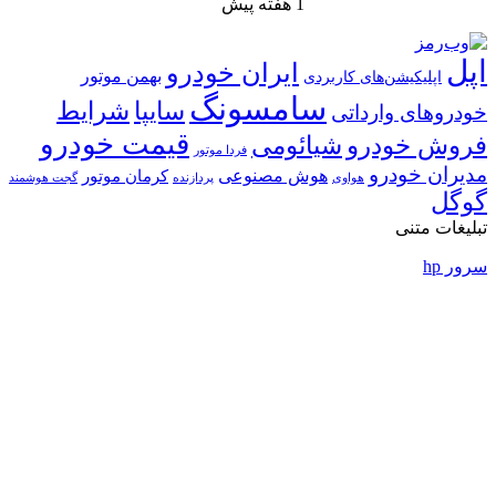
1 هفته پیش
ایران خودرو
بهمن موتور
ی
امسونگ
شرایط
سایپا
قیمت خودرو
ئومی
فردا موتور
ش مصنوعی
کرمان موتور
پردازنده
گجت هوشمند