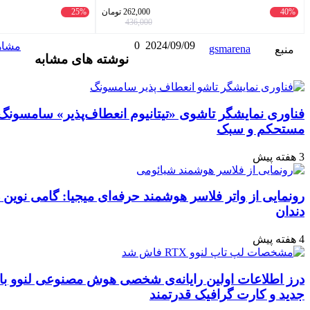
حساس بدون پارابن و الکل
262,000
تومان
25%
172,500
تومان
230,000
436,000
2024/09/09
0
واتس
ایکس
تلگرام
اشتراک
لینکداین
مشاهده و ثبت نظر
نوشته های مشابه
آپ
گذاری
با
ایمیل
ی «تیتانیوم انعطاف‌پذیر» سامسونگ: نویدبخش آینده‌ای
سر هوشمند حرفه‌ای میجیا: گامی نوین در بهداشت دهان و
رایانه‌ی شخصی هوش مصنوعی لنوو با پردازنده‌ی نسل
قدرتمند