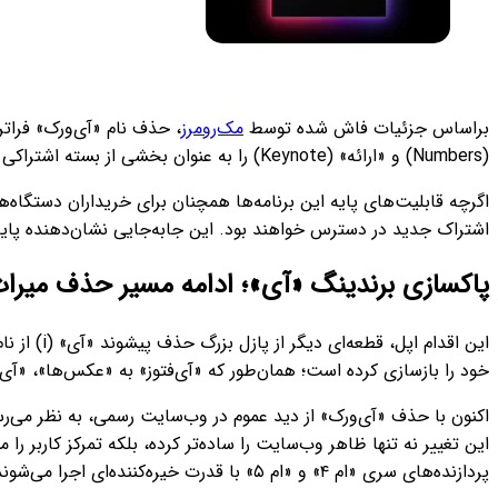
براساس جزئیات فاش شده توسط
مک‌رومرز
، حذف نام «آی‌ورک» فراتر
(Numbers) و «ارائه» (Keynote) را به عنوان بخشی از بسته اشتراکی «کارگاه خلاقیت» معرفی می‌کند.
اگرچه قابلیت‌های پایه این برنامه‌ها همچنان برای خریداران دستگاه‌
اشتراک جدید در دسترس خواهند بود. این جابه‌جایی نشان‌دهنده پایان راهبردی است که اپل از سال ۲۰۰۵ میلادی (۱۳۸۳ خو
پاکسازی برندینگ «آی»؛ ادامه مسیر حذف میراث 
این اقدا
خود را بازسازی کرده است؛ همان‌طور که «آی‌فتوز» به «عکس‌ها»، «آی‌ب
اکنون با حذف «آی‌ورک» از دید عموم در وب‌سایت رسمی، به نظر می‌ر
پردازنده‌های سری «ام ۴» و «ام ۵» با قدرت خیره‌کننده‌ای اجرا می‌شوند.