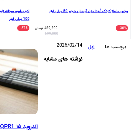
روغن ماساژ کودک اُرینا مدل آبرسان حجم 50 میلی لیتر
100 میلی لیتر
30%
489,300
تومان
57%
699,000
2026/02/14
برچسب ها
اپل
واتس
تلگرام
ایکس
اشتراک
لینکداین
نوشته های مشابه
آپ
گذاری
با
ایمیل
اندروید ۱۵ QPR1 بتا ۳: تمرکز انحصاری بر پایداری و رفع اشکالات