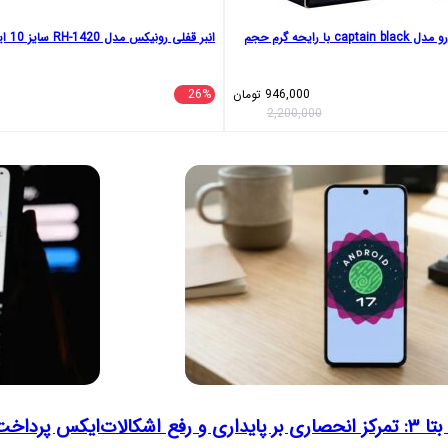
ادو پرفیوم مردانه ژاورو مدل captain black با رایحه گرم حجم
انبر قفلی رونیکس مدل RH-1420 سایز 10 اینچ
946,000
تومان
26%
2,200,000
ایکس پرداخت د