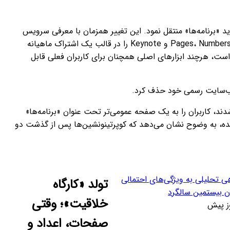
«برنامه‌ها» منتقل نمود. این تغییر همزمان با معرفی سرویس
«کارگاه خلاقیت اپل» (Apple Creator Studio) رخ داده است؛ سرویسی که ویژگی‌های پیشرفته و مبتنی بر هوش مصنوعیِ برنامه‌های Pages، Numbers و Keynote را در قالب یک اشتراک ماهیانه
آمدی جدید بر پایه خدمات نرم‌افزاری است، هرچند ابزارهای اصلی همچنان برای کاربران فعلی قابل
د، کاربران را به یک صفحه عمومی‌تر تحت عنوان «برنامه‌ها»
کت که با معرفی سرویس اشتراکی جدیدی به نام «کارگاه خلاقیت اپل» (Apple Creator Studio) همزمان شده، به وضوح نشان می‌دهد که کوپرتینونشین‌ها پس از گذشت دو
ی تحلیلی به ویژگی‌های احتمالی
تولد «کارگاه
ن بیستمین سالگرد
خلاقیت»؛ وقتی
صفحات، اعداد و