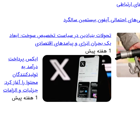
ای ارتباطی
ی‌های احتمالی آیفون بیستمین سالگرد
تحولات بنیادین در سیاست تخصیص سوخت: ابعاد
یک بحران انرژی و پیامدهای اقتصادی
1 هفته پیش
ایکس پرداخت
درآمد به
تولیدکنندگان
محتوا را آغاز کرد:
جزئیات و الزامات
1 هفته پیش