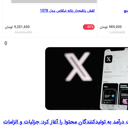
کفش پاشنه‌دار زنانه نیکلاس مدل 1078
989,000
تومان
40%
9,201,600
تومان
15,336,000
1,333,500
0
رآمد به تولیدکنندگان محتوا را آغاز کرد: جزئیات و الزامات