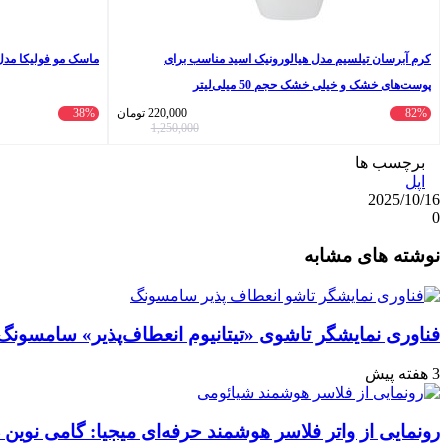
کرم آبرسان تیلسیم مدل هیالورونیک اسید مناسب برای
ماسک مو فولیکا مدل Oat Extract حجم 200 میلی ل
پوست‌های خشک و خیلی خشک حجم 50 میلی‌لیتر
82%
220,000
تومان
38%
1,250,000
برچسب ها
اپل
2025/10/16
0
واتس
ایکس
تلگرام
اشتراک
لینکداین
نوشته های مشابه
آپ
گذاری
با
ایمیل
فناوری نمایشگر تاشوی «تیتانیوم انعطاف‌پذیر» سامسونگ
3 هفته پیش
رونمایی از واتر فلاسر هوشمند حرفه‌ای میجیا: گامی نوین 