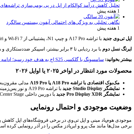
تحلیل کاهش درآمد کوالکام از اپل در پی بومی‌سازی تراشه‌های 
1 هفته پیش
نگاهی تحلیلی به ویژگی‌های احتمالی آیفون بیستمین سالگرد
1 هفته پیش
اپل تی‌وی جدید
با تراشه A17 Pro و چیپ N1، پشتیبانی از Wi-Fi 7 و Siri هوشمند. احتمال اضافه‌شدن دوربین داخلی برای تماس‌های فیس‌تایم مطرح شده، اما هنوز تأیید نشده است.
ایرتگ نسل دوم
با برد ردیابی تا ۳ برابر بیشتر، اسپیکر ضد‌دستکاری و هشدارهای سطح پایین باتری.
بیشتر بخوانید:
سامسونگ با گلکسی S25 اج به هدف خود رسید؛ ادامه تولید این مدل بعید است
محصولات مورد انتظار در اواخر ۲۰۲۵ یا اوایل ۲۰۲۶
مک‌بوک اقتصادی با تراشه A18 Pro یا A19 Pro
مدلی مقرون‌به‌ص
نمایشگر Studio Display جدید
با تراشه A19 Pro و نور پس‌زمینه mini-LED برای کیفیت تصویر بهتر.
نمایشگر Pro Display XDR جدید
با دوربین داخلی Center Stage برای تماس‌های تصویری حرفه‌ای.
وضعیت موجودی و احتمال رونمایی
موجودی هوم‌پاد مینی و اپل تی‌وی در برخی فروشگاه‌های اپل کاهش یاف
برخی مدل‌ها مانند مک پرو و ایرپادز مکس را در آذر رونمایی کرده اس