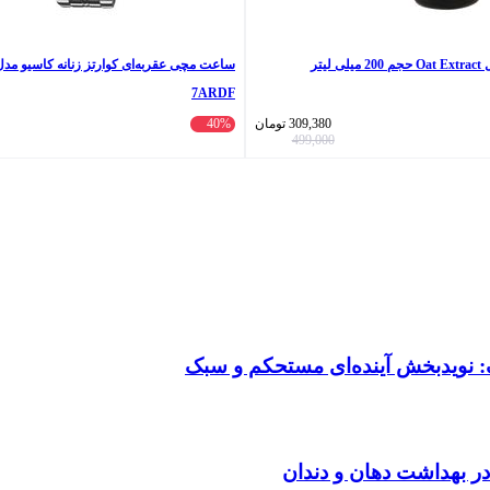
یتر
7ARDF
309,380
تومان
40%
499,000
: نویدبخش آینده‌ای مستحکم و سبک
در بهداشت دهان و دندان