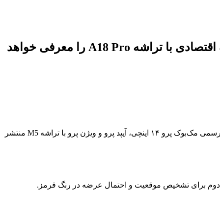
اپل تا پایان ۲۰۲۵ محصولات جدیدی مانند هوم‌پاد مینی، اپل تی‌وی، ایرتگ نسل دوم و مک‌بوک اقتصادی با تراشه A18 Pro را معرفی خواهد
به محصولات احتمالی آینده اپل تا پایان سال جاری و اوایل ۲۰۲۶ پرداخت. این گزارش پس از معرفی رسمی مک‌بوک پرو ۱۴ اینچی، آیپد پرو و ویژن پرو با تراشه M5 منتشر