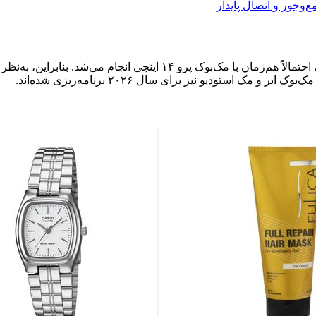
اگر اپل قصد داشت iMac یا مک‌مینی را با تراشه M5 به‌روزرسانی کند، احتم