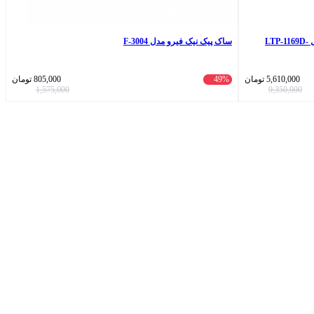
ساعت مچی عقربه‌ای کوارتز زنانه کاسیو مدل LTP-1169D-
ساک پیک نیک فیرو مدل F-3004
5,610,000
تومان
49%
805,000
تومان
1,575,000
9,350,000