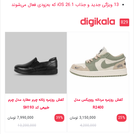
13 ویژگی جدید و جذاب iOS 26.1 که به‌زودی فعال می‌شوند
829
کفش روزمره مردانه روویکس مدل
کفش روزمره زنانه چرم عطارد مدل چرم
R2400
طبیعی کد SH193
25%
3,150,000
تومان
39%
7,990,000
تومان
13,200,000
4,200,000