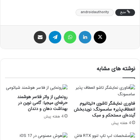
منبع
androidauthority
ایکس
لینکداین
واتس آپ
تلگرام
اشتراک گذاری با ایمیل
نوشته های مشابه
رونمایی از واتر فلاسر هوشمند
حرفه‌ای میجیا: گامی نوین در
فناوری نمایشگر تاشوی «تیتانیوم
بهداشت دهان و دندان
انعطاف‌پذیر» سامسونگ: نویدبخش
آینده‌ای مستحکم و سبک
4 هفته پیش
4 هفته پیش