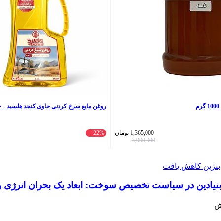
م
روغن مایع سرخ کردنی حاوی کنجد هلسید - ۱۷۰۰ میلی لیتر
1,365,000
تومان
22%
3,900,000
بنیادین در سیاست تخصیص سوخت: ابعاد یک بحران انرژی و 