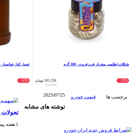
شکلات اطلسی مغزدار فریزفروت - 100 گرم
عسل کنار خوانسار - 1000 گر
15%
101,150
تومان
65%
119,000
2025/07/25
برچسب ها
قیمت خودرو
واتس
ایکس
تلگرام
اشتراک
لینکداین
نوشته های مشابه
آپ
گذاری
تحولات 
با
ایمیل
1 هفته پیش