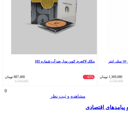
پنکک لاکچری کوین مدل ضد آب شماره 102
1,369,680
تومان
42%
887,400
تومان
1,530,000
1,756,000
0
مشاهده و ثبت نظر
پیامدهای اقتصادی