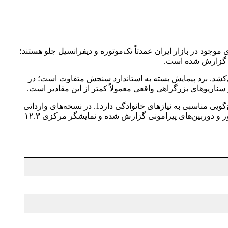
و با همکاری سوبارو توسعه یافته است. نسخه‌های موجود در بازار ایران عمدتاً تک‌موتوره و دیفرانسیل جلو هستند؛
ران ۶۶.۷ کیلووات‌ساعت اعلام شده و شارژ سریع DC تا ۸۰ درصد حدود ۳۰ تا ۳۳ دقیقه طول می‌کشد. برد پیمایش بسته به استاندارد سنجش متفاوت است؛ در
ابعاد بدنه ۴۶۹۰×۱۸۶۰×۱۶۵۰ میلی‌متر با فاصله محوری ۲۸۵۰ میلی‌متر، و فضای صندوق حدود ۴۵۲ لیتر ذکر شده که برای کلاس خود، پاسخ‌گویی مناسبی به نیازهای خانوادگی دارد1. در نسخه‌های وارداتی
ایران، بسته‌های ایمنی و کمک‌راننده شامل ترمز اضطراری هوشمند، کروز کنترل تطبیقی، هشدار تغییرلاین و نگه‌داری بین‌لاین، پایش نقاط کور و دوربین‌های پیرامونی گزارش شده و نمایشگر مرکزی ۱۲.۳