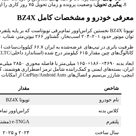
پیگیری تحویل:
وضعیت پرونده و زمان تحویل ۷۵ روز کاری را از پنل کاربری یا کانال‌های پشتیبانی شرکت پیگیری کنید.
معرفی خودرو و مشخصات کامل BZ4X
توان موتور حدود ۲۰۱–۲۰۴ اسب‌بخار، گشتاور ۲۶۶ نیوتن‌متر، شتاب ۰ تا ۱۰۰ حدود ۷.۱ تا ۷.۵ ثانیه، و حداکثر سرعت ۱۶۰ کیلومتر بر ساعت گزارش شده است.
کاتالوگ‌های چین مقدار ۶۱۵ کیلومتر درج شده (استاندارد داخلی/CLTC)، در ارزیابی‌های EPA آمریکا حدود ۳۶۸ تا ۴۰۵ کیلومتر ثبت شده و در سناریوهای بزرگراهی واقعی معمولاً کمتر از این مقادیر است.
اینچی، شارژر بی‌سیم و اتصال‌های CarPlay/Android Auto از امکانات رایج هستند.
شاخص
مقدار
نام خودرو
تویوتا BZ4X
کلاس بدنه
کراس‌اوور تمام‌بر
پلتفرم
e‑TNGA (مشترک با سوبارو)
سال ساخت
۲۰۲۴ و ۲۰۲۵