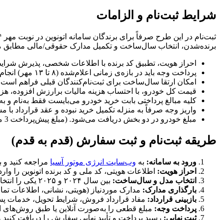
شرایط ثبت‌نام و الزامات
برنده‌شدن، انتخاب سال‌ساخت و تکمیل مدارک حقوقی/مالی مطابق
احراز هویت، تطبیق کد برنده با اطلاعات شخصی، پذیرش شرا
پرداخت وجه باید در بازه‌ی زمانی اعلام‌شده (۸ تا ۱۳ مهر) انجام شود؛ عدم رعایت مهلت می‌تواند به ابطال ظرفیت یا انتقال به صف بعدی منجر شود و %10 از مبلغ پایه کسر می‌گردد.
امکان ارتقا سال‌ساخت برای ثبت‌نام‌کنندگان قبلی فراهم است و انتخاب مدل سال ۲۰۲۴ یا ۲۰۲۵ بر اس
قیمت کل خودرو، با احتساب هزینه مالیات برارزش افزوده، هزینه‌های شماره‌گذ
کلیه مبالغ پرداختی بابت خرید خودرو می‌بایست فقط به‌نام و ب
واریز وجه صرفاً به منزله تکمیل خرید نبوده و عقد قرارداد با 
مبلغ خودرو در دو بخش دریافت می‌شود. (مبلغ پیش‌پرداخت 3 میلیارد تومان می‌باشد)
طریقه ثبت‌نام و ثبت سفارش (قدم به قدم)
ورود به سامانه:
به
وب‌سایت انرژی موتور آسیا
مراجعه کنید و بخش ثبت‌نام BZ4X 
احراز هویت:
اطلاعات هویتی، کد ملی و کد برنده اتونوین را وارد
انتخاب مدل و سال‌ساخت:
بین سال ۲۰۲۴ و ۲۰۲۵ یکی را انتخاب کنید؛ در صورت ثبت‌نام قبلی، گزینه ارتقا به ۲۰۲۵ را بررسی کنید.
بارگذاری مدارک:
مدارک موردنیاز (هویتی، نشانی، اطلاعات تماس
بازبینی قرارداد:
مفاد قرارداد فروش، شرایط تحویل، خدمات پس 
پرداخت وجه:
مبلغ قطعی را به‌صورت آنلاین یا طبق روش‌های اعلامی شرکت، در
ثبت نهایی:
رسید پرداخت و تأیید نهایی سفارش را دریافت کنید و 