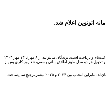
در این مرحله فروش، کراس‌اوور تمام‌برقی تویوتا BZ4X توسط انرژی موتور آسیا، برای برندگان سامانه اتونوین در بازه زمانی مشخص قابل ثبت‌نام و پرداخت است. برندگان می‌توانند از ۸ مهر تا ۱۳ مهر ۱۴۰۴
با مراجعه به وب‌سایت انرژی موتور آسیا فرآیند تکمیل ثبت‌نام و پرداخت را انجام دهند. سبد عرضه شامل مدل‌های سال ۲۰۲۴ و ۲۰۲۵ است و تحویل هر دو مدل طبق اطلاع‌رسانی رسمی، ۷۵ روز کاری پس از
در اطلاعیه‌های پیشین انرژی موتور نیز تأکید شده که تفاوت اصلی دو سال ساخت در همان سال تولید است و مشخصات فنی و امکانات یکسان‌اند، بنابراین انتخاب بین ۲۰۲۴ و ۲۰۲۵ بیشتر ترجیحِ سال‌ساخت