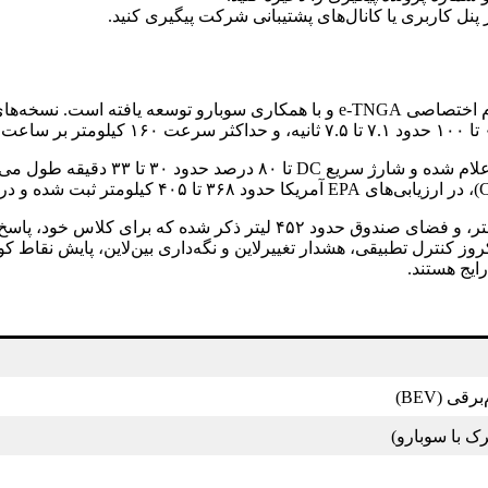
تویوتا BZ4X نخستین کراس‌اوور تمام‌برقی تویوتاست که بر پایه پلتفرم اختصاصی e‑TNGA 
ظرفیت باتری در تیپ‌های عرضه‌شده به ای
قی (BEV)