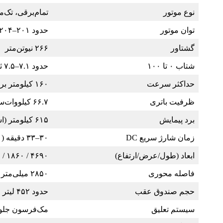
نوع موتور
تمام‌برقی، تک‌موتو
توان موتور
حدود ۲۰۱–۲۰۴ اسب‌بخار
گشتاور
۲۶۶ نیوتن‌متر
شتاب ۰ تا ۱۰۰
حدود ۷.۱–۷.۵ ثانیه
حداکثر سرعت
۱۶۰ کیلومتر بر ساعت
ظرفیت باتری
۶۶.۷ کیلووات‌ساعت
برد پیمایش
۶۱۵ کیلومتر (استاندارد CLTC چین) / ۳۶۸–۴۰۵ کیلومتر (EPA آمریکا)
زمان شارژ سریع DC
۳۰–۳۳ دقیقه (۱۰ تا ۸۰٪)
ابعاد (طول/عرض/ارتفاع)
۴۶۹۰ / ۱۸۶۰ / ۱۶۵۰ میلی‌متر
فاصله محوری
۲۸۵۰ میلی‌متر
حجم صندوق عقب
حدود ۴۵۲ لیتر
سیستم تعلیق
مک‌فرسون جلو 