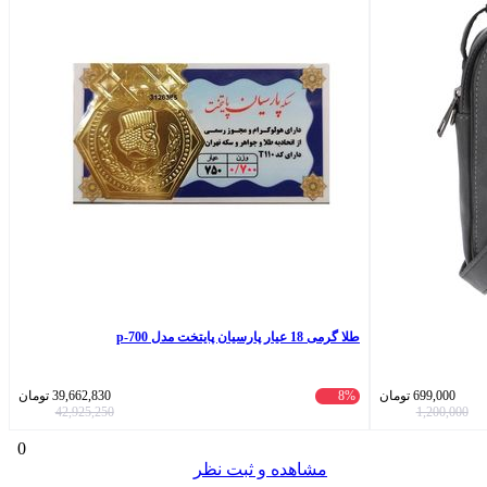
طلا گرمی 18 عیار پارسیان پایتخت مدل p-700
699,000
تومان
8%
39,662,830
تومان
42,925,250
1,200,000
0
مشاهده و ثبت نظر