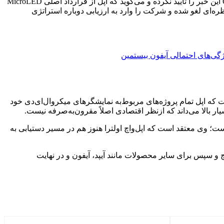
، گفته می‌شود اپل سفارش بزرگ میکروال‌ای‌دی‌ خود را با شرکت اتریشی Osram لغو کرده است. البته Osram این خبر را تأیید نکرده و می‌گوید که اپل از قرارداد اصلی MicroLED
 در بیانیه‌ای اختصاصی اعلام کرد: «یک پروژه سنگ‌بنای استراتژی MicroLED آن بطور غیرمنتظره‌ای لغو شده و شرکت را وارد به ارزیابی دوباره استراتژی
ژگی‌های احتمالی آیفون بیستمین
Apple Wat خود را با Osram لغو کرده است. وی درادامه مدعی است که اپل تمام پروژه‌های مربوط‌به نمایشگرهای میکروال‌ای‌دی خود
کنندگان پنل‌های میکروال‌ای‌دی اپل بوده است؛ وی معتقد است که اپل‌واچ‌ اولترا هنوز هم در مسیر دستیابی به
بتدا این نمایشگرها برای اپل‌واچ و سپس برای سایر محصولات مانند آیپد، آیفون و در نهایت