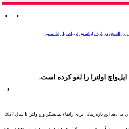
ورود
تغییر
جستجو
من
تغ
ور
ج
برای
پوسته
بر
پو
ر رایااستور
درباره رایااستور
ارتباط با رایااستور
0
بیش‌از یکسال است که شایعه‌شده اپل‌واچ اولترا به نمایشگر میکروال‌ای‌دی ارتقاءیافته مجهز می‌شود. اما اکنون گزارشی منتشرشده که نشان می‌دهد این بازه‌زمانی برای راتقاء نمایشگر واچ‌اولترا تا سال 2027