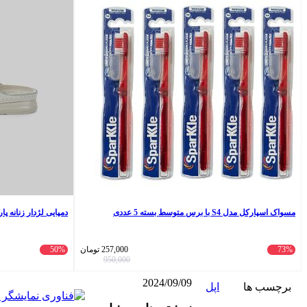
مسواک اسپارکل مدل S4 با برس متوسط بسته 5 عددی
دمپایی لژدار زنانه پار
73%
257,000
تومان
50%
950,000
2024/09/09
برچسب ها
اپل
واتس
ایکس
تلگرام
اشتراک
لینکداین