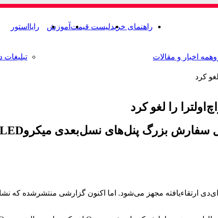
راهنمای خرید
لیست قیمت
آموزش
رایااستور
و
همه اخبار و مقالات
تبلیغات د
 نسل‌بعدی میکروLED اپل‌واچ اولترا را لغو کرده است.