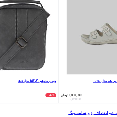
س شو مدل 367-1
کیف رودوشی گوگانا مدل 425
1,030,000
تومان
42%
2,060,000