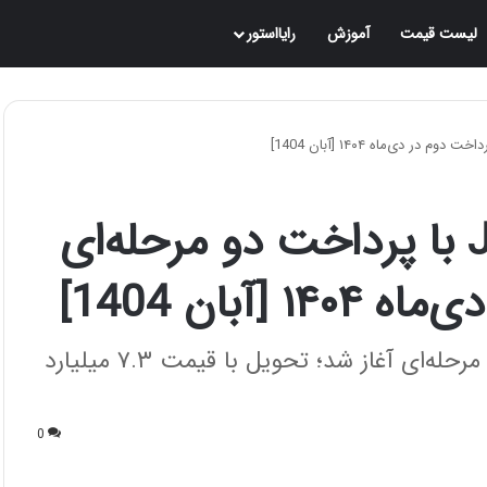
لیست قیمت
آموزش
رایااستور
فروش نقدی فاو J6P-460 با پرداخت دو مرحله‌ای
آبان 1404]
طرح فروش نقدی فاو J6P-460 با پرداخت دو مرحله‌ای آغاز شد؛ تحویل با قیمت ۷.۳ میلیارد
0