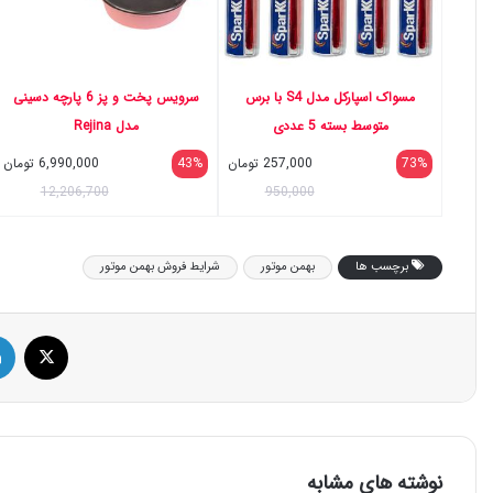
مسواک اسپارکل مدل S4 با برس
سرویس پخت و پز 6 پارچه دسینی
متوسط بسته 5 عددی
مدل Rejina
73%
257,000
تومان
43%
6,990,000
تومان
12,206,700
950,000
برچسب ها
بهمن موتور
شرایط فروش بهمن موتور
ایک
نوشته های مشابه