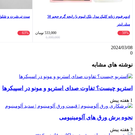
ادوپرفیوم زنانه کلپک مدل بلک اپیوم با رایحه گرم حجم 50
ست تی‌شرت و شلوارک
میلی‌لیتر
59%
533,000
تومان
63%
1,300,000
2024/03/08
0
واتس
ایکس
تلگرام
اشتراک
لینکداین
نوشته های مشابه
آپ
گذاری
با
ایمیل
استریو چیست؟ تفاوت صدای استریو و مونو در اسپیکرها
1 هفته پیش
نحوه برش ورق های آلومینیومی
3 هفته پیش