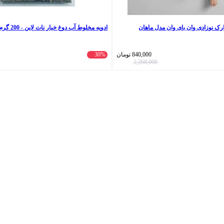
 نوزادی وان بای وان مدل ماهان
ادویه‌ مخلوط آب دوغ خیار نات لاین - 200 گرم
840,000
تومان
30%
2,268,000