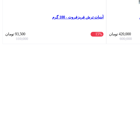
آبنبات ترش فریزفروت - 100 گرم
420,000
تومان
15%
93,500
تومان
110,000
600,000